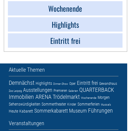
Wochenende
Highlights
Eintritt frei
Aktuelle Themen
Demnächst
Eintritt frei
Highlights
Oper
Gewandhaus
Dinner-Show
QUARTERBACK
Ausstellungen
Premieren
Zoo Leipzig
Galerien
Immobilien ARENA
Trödelmarkt
Morgen
Wochenende
Sehenswürdigkeiten
Sommertheater
Sommerferien
Kinder
Musicals
Führungen
Sommerkabarett
Museum
Heute
Kabarett
Veranstaltungen