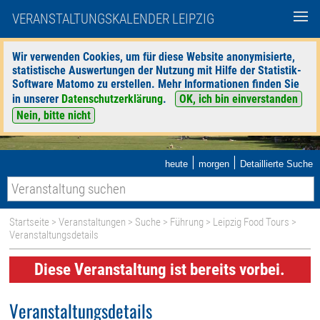
VERANSTALTUNGSKALENDER LEIPZIG
Wir verwenden Cookies, um für diese Website anonymisierte,
statistische Auswertungen der Nutzung mit Hilfe der Statistik-
Software Matomo zu erstellen. Mehr Informationen finden Sie
in unserer
Datenschutzerklärung
.
OK, ich bin einverstanden
Nein, bitte nicht
|
|
heute
morgen
Detaillierte Suche
Startseite
>
Veranstaltungen
>
Suche
>
Führung
>
Leipzig Food Tours
>
Veranstaltungsdetails
Diese Veranstaltung ist bereits vorbei.
Veranstaltungsdetails