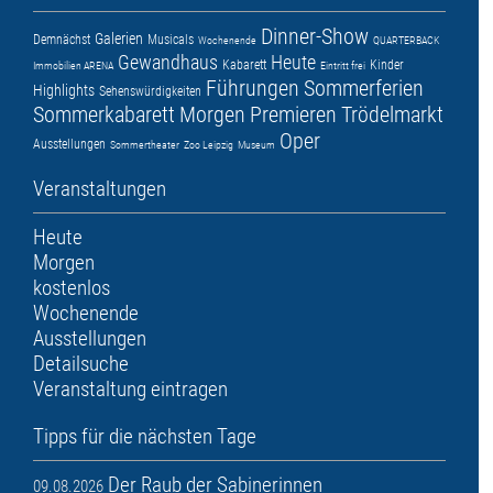
Dinner-Show
Galerien
Demnächst
Musicals
Wochenende
QUARTERBACK
Gewandhaus
Heute
Kabarett
Kinder
Immobilien ARENA
Eintritt frei
Führungen
Sommerferien
Highlights
Sehenswürdigkeiten
Sommerkabarett
Morgen
Premieren
Trödelmarkt
Oper
Ausstellungen
Sommertheater
Zoo Leipzig
Museum
Veranstaltungen
Heute
Morgen
kostenlos
Wochenende
Ausstellungen
Detailsuche
Veranstaltung eintragen
Tipps für die nächsten Tage
Der Raub der Sabinerinnen
09.08.2026