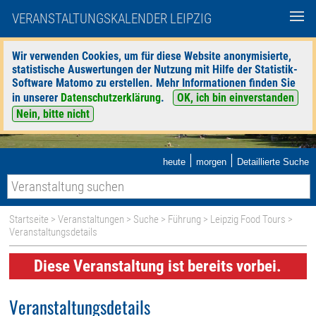
VERANSTALTUNGSKALENDER LEIPZIG
Wir verwenden Cookies, um für diese Website anonymisierte,
statistische Auswertungen der Nutzung mit Hilfe der Statistik-
Software Matomo zu erstellen. Mehr Informationen finden Sie
in unserer
Datenschutzerklärung
.
OK, ich bin einverstanden
Nein, bitte nicht
|
|
heute
morgen
Detaillierte Suche
Startseite
>
Veranstaltungen
>
Suche
>
Führung
>
Leipzig Food Tours
>
Veranstaltungsdetails
Diese Veranstaltung ist bereits vorbei.
Veranstaltungsdetails