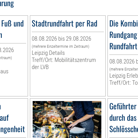
hrung
 Fuß und
Stadtrundfahrt per Rad
Die Kombi
n
Rundgang 
08.08.2026 bis 29.08.2026
Rundfahrt
(mehrere Einzeltermine im Zeitraum)
8.2026
Leipzig Details
eitraum)
Treff/Ort: Mobilitätszentrum
08.08.2026 b
der LVB
(mehrere Einzelte
haus
Leipzig Erl
Treff/Ort: T
n
Geführter
lauf
durch das
angenheit
Schlössch