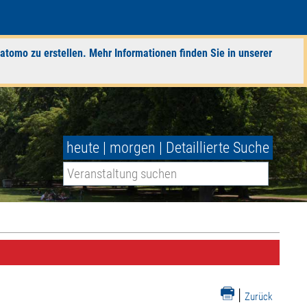
atomo zu erstellen. Mehr Informationen finden Sie in unserer
heute
|
morgen
|
Detaillierte Suche
|
Zurück