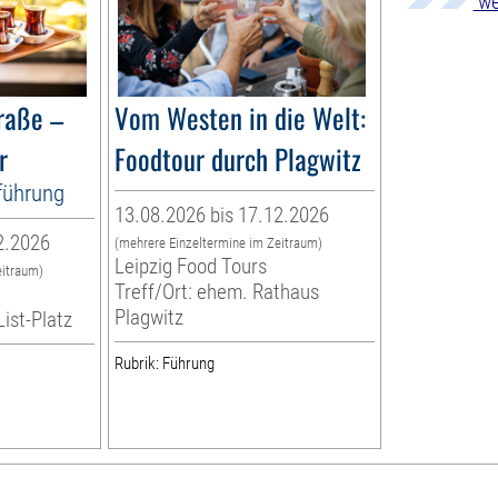
we
raße –
Vom Westen in die Welt:
r
Foodtour durch Plagwitz
tführung
13.08.2026 bis 17.12.2026
2.2026
(mehrere Einzeltermine im Zeitraum)
Leipzig Food Tours
eitraum)
Treff/Ort: ehem. Rathaus
Plagwitz
List-Platz
Rubrik: Führung