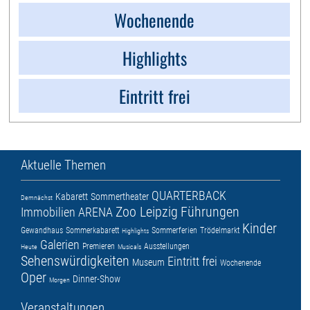
Wochenende
Highlights
Eintritt frei
Aktuelle Themen
QUARTERBACK
Kabarett
Sommertheater
Demnächst
Zoo Leipzig
Führungen
Immobilien ARENA
Kinder
Gewandhaus
Sommerkabarett
Sommerferien
Trödelmarkt
Highlights
Galerien
Premieren
Ausstellungen
Heute
Musicals
Sehenswürdigkeiten
Eintritt frei
Museum
Wochenende
Oper
Dinner-Show
Morgen
Veranstaltungen