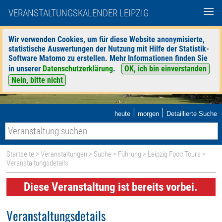
VERANSTALTUNGSKALENDER LEIPZIG
Wir verwenden Cookies, um für diese Website anonymisierte,
statistische Auswertungen der Nutzung mit Hilfe der Statistik-
Software Matomo zu erstellen. Mehr Informationen finden Sie
in unserer
Datenschutzerklärung
.
OK, ich bin einverstanden
Nein, bitte nicht
|
|
heute
morgen
Detaillierte Suche
Startseite
>
Veranstaltungen
>
Suche
>
Führung
>
Leipzig Food Tours
>
Veranstaltungsdetails
Diese Veranstaltung ist bereits vorbei.
Veranstaltungsdetails