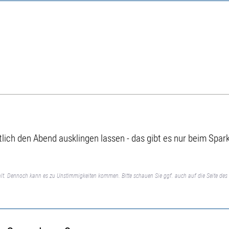
tlich den Abend ausklingen lassen - das gibt es nur beim Sp
lt. Dennoch kann es zu Unstimmigkeiten kommen. Bitte schauen Sie ggf. auch auf die Seite des 