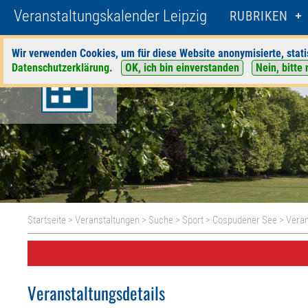
Veranstaltungskalender Leipzig
RUBRIKEN
Wir verwenden Cookies, um für diese Website anonymisierte, stati
Datenschutzerklärung
.
OK, ich bin einverstanden
Nein, bitte 
Startseite
>
Veranstaltungen
>
Suche
>
Sport
>
Cospudener See
> Veran
Veranstaltungsdetails