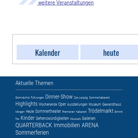
weitere Veranstaltungen
Kalender
heute
Aktuelle Themen
Dinner-Show
Demnächst
Führungen
Zoo Leipzig
Sommerkabarett
Highlights
Oper
Wochenende
Ausstellungen
Museum
Gewandhaus
Trödelmarkt
Sommertheater
Heute
Morgen
Premieren
Kabarett
Eintritt
Kinder
Sehenswürdigkeiten
Galerien
frei
Musicals
QUARTERBACK Immobilien ARENA
Sommerferien