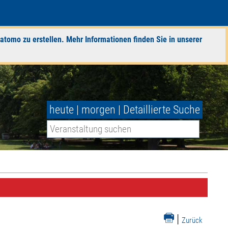
atomo zu erstellen. Mehr Informationen finden Sie in unserer
heute
|
morgen
|
Detaillierte Suche
|
Zurück