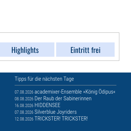
Highlights
Eintritt frei
Tipps für die nächsten Tage
academixer-Ensemble »König Ödipus«
07.08.2026
Der Raub der Sabinerinnen
08.08.2026
HIDDENSEE
16.08.2026
Silverblue Joyriders
07.08.2026
TRICKSTER! TRICKSTER!
12.08.2026