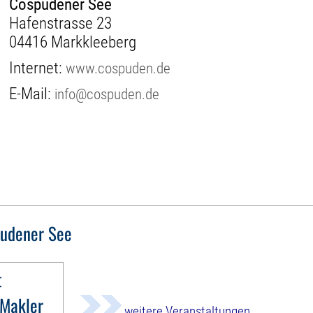
Cospudener See
Hafenstrasse 23
04416 Markkleeberg
Internet:
www.cospuden.de
E-Mail:
info@cospuden.de
udener See
t
 Makler
weitere Veranstaltungen