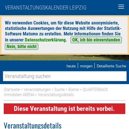
VERANSTALTUNGSKALENDER LEIPZIG
Wir verwenden Cookies, um für diese Website anonymisierte,
statistische Auswertungen der Nutzung mit Hilfe der Statistik-
Software Matomo zu erstellen. Mehr Informationen finden Sie
in unserer
Datenschutzerklärung
.
OK, ich bin einverstanden
Nein, bitte nicht
|
|
heute
morgen
Detaillierte Suche
Startseite
>
Veranstaltungen
>
Suche
>
Bühne
>
QUARTERBACK
Immobilien ARENA
> Veranstaltungsdetails
Diese Veranstaltung ist bereits vorbei.
Veranstaltungsdetails