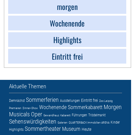
morgen
Wochenende
Highlights
Eintritt frei
Aktuelle Themen
Sommerferien
Eintritt frei
Demnächst
Ausstellungen
Zoo Leipzig
Morgen
Wochenende
Sommerkabarett
Premieren
Dinner-Show
Musicals
Oper
Führungen
Trödelmarkt
Gewandhaus
Kabarett
Sehenswürdigkeiten
Kinder
Galerien
QUARTERBACK Immobilien ARENA
Sommertheater
Museum
Heute
Highlights