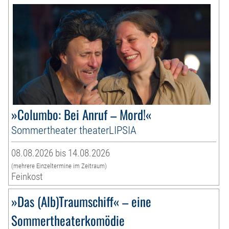
»Columbo: Bei Anruf – Mord!«
Sommertheater theaterLIPSIA
08.08.2026 bis 14.08.2026
(mehrere Einzeltermine im Zeitraum)
Feinkost
»Das (Alb)Traumschiff« – eine
Sommertheaterkomödie