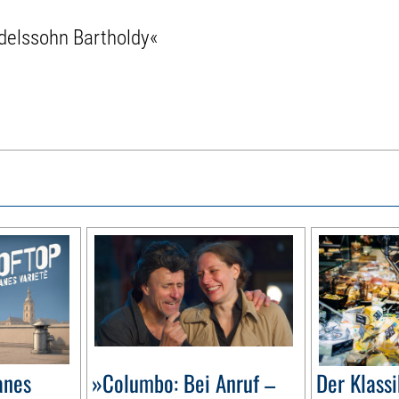
delssohn Bartholdy«
anes
»Columbo: Bei Anruf –
Der Klassi