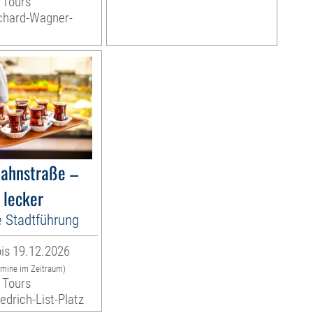
 Tours
ichard-Wagner-
bahnstraße –
 lecker
e Stadtführung
is 19.12.2026
rmine im Zeitraum)
 Tours
iedrich-List-Platz