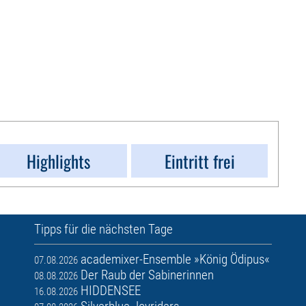
Highlights
Eintritt frei
Tipps für die nächsten Tage
academixer-Ensemble »König Ödipus«
07.08.2026
Der Raub der Sabinerinnen
08.08.2026
HIDDENSEE
16.08.2026