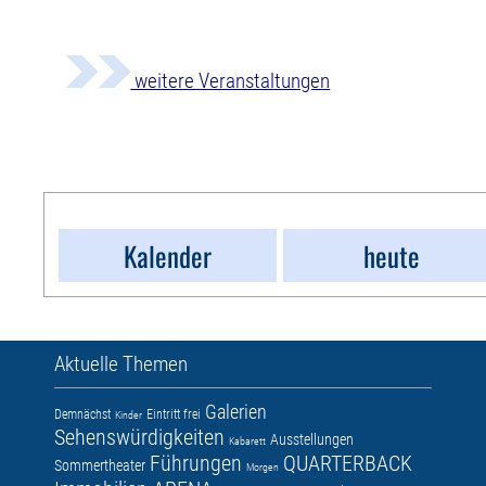
weitere Veranstaltungen
Kalender
heute
Aktuelle Themen
Galerien
Demnächst
Eintritt frei
Kinder
Sehenswürdigkeiten
Ausstellungen
Kabarett
Führungen
QUARTERBACK
Sommertheater
Morgen