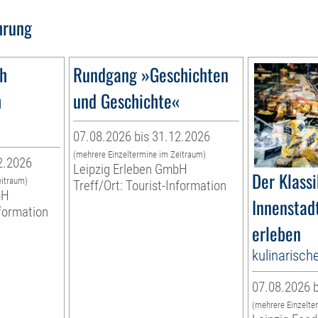
hrung
1h
Rundgang »Geschichten
h
und Geschichte«
07.08.2026 bis 31.12.2026
(mehrere Einzeltermine im Zeitraum)
2.2026
Leipzig Erleben GmbH
Der Klassi
eitraum)
Treff/Ort: Tourist-Information
bH
Innenstadt
nformation
erleben
kulinarisch
07.08.2026 b
(mehrere Einzelte