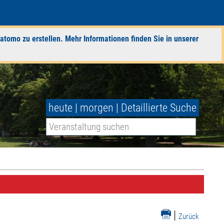
atomo zu erstellen. Mehr Informationen finden Sie in unserer
heute
|
morgen
|
Detaillierte Suche
|
Zurück