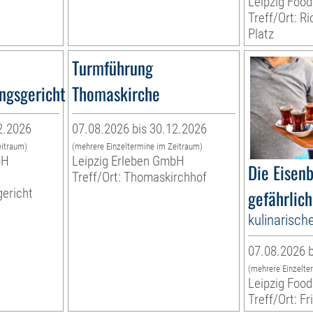
Leipzig Food
Treff/Ort: R
Platz
Turmführung
ngsgericht
Thomaskirche
2.2026
07.08.2026 bis 30.12.2026
eitraum)
(mehrere Einzeltermine im Zeitraum)
bH
Leipzig Erleben GmbH
Die Eisen
Treff/Ort: Thomaskirchhof
ericht
gefährlich
kulinarisch
07.08.2026 b
(mehrere Einzelte
Leipzig Food
Treff/Ort: Fr