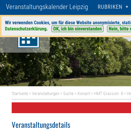
Veranstaltungskalender Leipzig
RUBRIKEN
Wir verwenden Cookies, um für diese Website anonymisierte, stati
Datenschutzerklärung
.
OK, ich bin einverstanden
Nein, bitte 
Startseite
>
Veranstaltungen
>
Suche
>
Konzert
>
HMT Grassistr. 8
> Ve
Veranstaltungsdetails