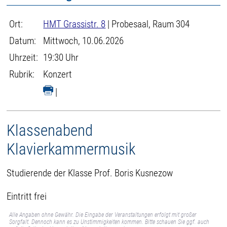
Ort:
HMT Grassistr. 8
| Probesaal, Raum 304
Datum:
Mittwoch, 10.06.2026
Uhrzeit:
19:30 Uhr
Rubrik:
Konzert
|
Klassenabend
Klavierkammermusik
Studierende der Klasse Prof. Boris Kusnezow
Eintritt frei
Alle Angaben ohne Gewähr. Die Eingabe der Veranstaltungen erfolgt mit großer
Sorgfalt. Dennoch kann es zu Unstimmigkeiten kommen. Bitte schauen Sie ggf. auch