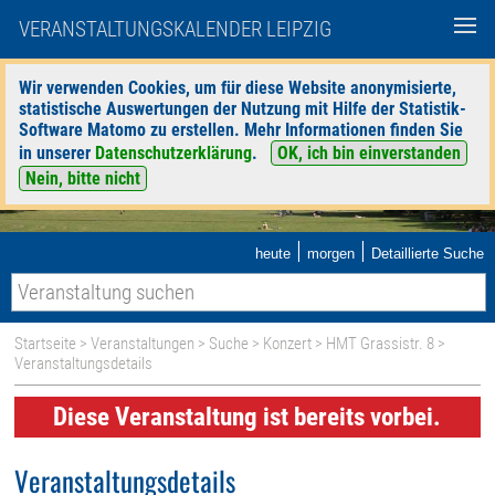
VERANSTALTUNGSKALENDER LEIPZIG
Wir verwenden Cookies, um für diese Website anonymisierte,
statistische Auswertungen der Nutzung mit Hilfe der Statistik-
Software Matomo zu erstellen. Mehr Informationen finden Sie
in unserer
Datenschutzerklärung
.
OK, ich bin einverstanden
Nein, bitte nicht
|
|
heute
morgen
Detaillierte Suche
Startseite
>
Veranstaltungen
>
Suche
>
Konzert
>
HMT Grassistr. 8
>
Veranstaltungsdetails
Diese Veranstaltung ist bereits vorbei.
Veranstaltungsdetails