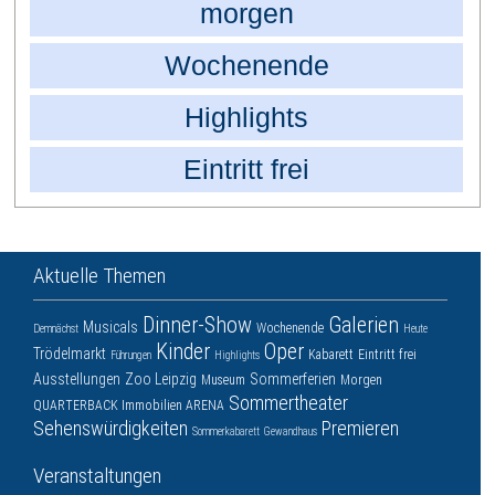
morgen
Wochenende
Highlights
Eintritt frei
Aktuelle Themen
Dinner-Show
Galerien
Musicals
Wochenende
Demnächst
Heute
Kinder
Oper
Trödelmarkt
Kabarett
Eintritt frei
Führungen
Highlights
Ausstellungen
Zoo Leipzig
Sommerferien
Museum
Morgen
Sommertheater
QUARTERBACK Immobilien ARENA
Sehenswürdigkeiten
Premieren
Sommerkabarett
Gewandhaus
Veranstaltungen