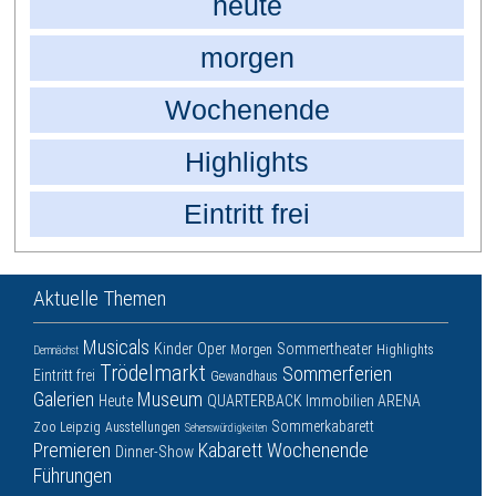
heute
morgen
Wochenende
Highlights
Eintritt frei
Aktuelle Themen
Musicals
Kinder
Oper
Sommertheater
Morgen
Highlights
Demnächst
Trödelmarkt
Sommerferien
Eintritt frei
Gewandhaus
Galerien
Museum
Heute
QUARTERBACK Immobilien ARENA
Sommerkabarett
Zoo Leipzig
Ausstellungen
Sehenswürdigkeiten
Premieren
Kabarett
Wochenende
Dinner-Show
Führungen