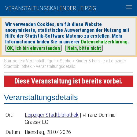
VERANSTALTUNGSKALENDER LEIPZIG
Wir verwenden Cookies, um für diese Website
anonymisierte, statistische Auswertungen der Nutzung mit
|
|
Hilfe der Statistik-Software Matomo zu erstellen. Mehr
heute
morgen
Detaillierte Suche
Informationen finden Sie in unserer
Datenschutzerklärung
.
OK, ich bin einverstanden
Nein, bitte nicht
Startseite
>
Veranstaltungen
>
Suche
>
Kinder & Familie
>
Leipziger
Stadtbibliothek
> Veranstaltungsdetails
Diese Veranstaltung ist bereits vorbei.
Veranstaltungsdetails
Ort:
Leipziger Stadtbibliothek
| »Franz Dominic
Grassi« EG
Datum:
Dienstag, 28.07.2026