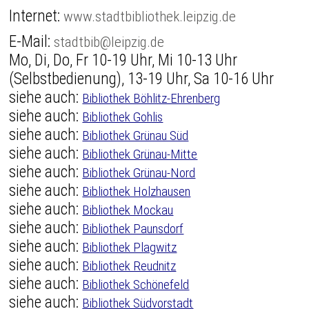
Internet:
www.stadtbibliothek.leipzig.de
E-Mail:
stadtbib@leipzig.de
Mo, Di, Do, Fr 10-19 Uhr, Mi 10-13 Uhr
(Selbstbedienung), 13-19 Uhr, Sa 10-16 Uhr
siehe auch:
Bibliothek Böhlitz-Ehrenberg
siehe auch:
Bibliothek Gohlis
siehe auch:
Bibliothek Grünau Süd
siehe auch:
Bibliothek Grünau-Mitte
siehe auch:
Bibliothek Grünau-Nord
siehe auch:
Bibliothek Holzhausen
siehe auch:
Bibliothek Mockau
siehe auch:
Bibliothek Paunsdorf
siehe auch:
Bibliothek Plagwitz
siehe auch:
Bibliothek Reudnitz
siehe auch:
Bibliothek Schönefeld
siehe auch:
Bibliothek Südvorstadt