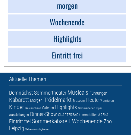
morgen
Wochenende
Highlights
Eintritt frei
Aktuelle Themen
Musicals
Demnächst
Sommertheater
Führungen
Kabarett
Trödelmarkt
Heute
Morgen
Museum
Premieren
Kinder
Highlights
Galerien
Gewandhaus
Sommerferien
Oper
Dinner-Show
Ausstellungen
QUARTERBACK Immobilien ARENA
Sommerkabarett
Wochenende
Eintritt frei
Zoo
Leipzig
Sehenswürdigkeiten