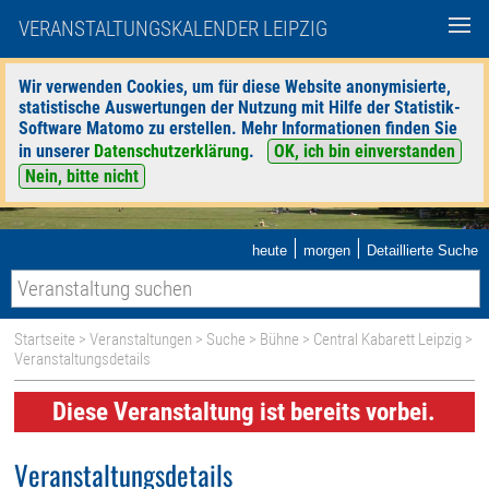
VERANSTALTUNGSKALENDER LEIPZIG
Wir verwenden Cookies, um für diese Website anonymisierte,
statistische Auswertungen der Nutzung mit Hilfe der Statistik-
Software Matomo zu erstellen. Mehr Informationen finden Sie
in unserer
Datenschutzerklärung
.
OK, ich bin einverstanden
Nein, bitte nicht
|
|
heute
morgen
Detaillierte Suche
Startseite
>
Veranstaltungen
>
Suche
>
Bühne
>
Central Kabarett Leipzig
>
Veranstaltungsdetails
Diese Veranstaltung ist bereits vorbei.
Veranstaltungsdetails