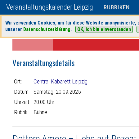
Veranstaltungskalender Leipzig
RUBRIKEN
Wir verwenden Cookies, um für diese Website anonymisierte, s
unserer
Datenschutzerklärung
.
OK, ich bin einverstanden
Startseite
>
Veranstaltungen
>
Suche
>
Bühne
>
Central Kabarett Lei
Veranstaltungsdetails
Ort:
Central Kabarett Leipzig
Datum:
Samstag, 20.09.2025
Uhrzeit:
20:00 Uhr
Rubrik:
Bühne
Dottore Amore – Liebe auf Rezept