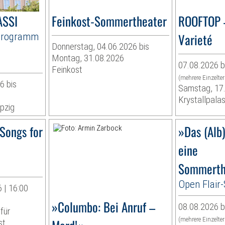
ASSI
Feinkost-Sommertheater
ROOFTOP 
Programm
Varieté
Donnerstag, 04.06.2026 bis
Montag, 31.08.2026
07.08.2026 b
Feinkost
(mehrere Einzelte
6 bis
Samstag, 17
Krystallpalas
pzig
Songs for
»Das (Alb
eine
Sommerth
Open Flai
 | 16:00
»Columbo: Bei Anruf –
08.08.2026 b
für
(mehrere Einzelte
st