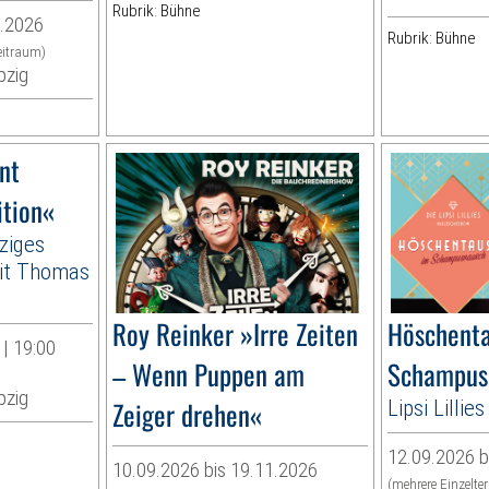
Rubrik: Bühne
9.2026
Rubrik: Bühne
eitraum)
pzig
nt
ition«
ziges
it Thomas
Roy Reinker »Irre Zeiten
Höschenta
| 19:00
– Wenn Puppen am
Schampus
pzig
Zeiger drehen«
Lipsi Lilli
12.09.2026 b
10.09.2026 bis 19.11.2026
(mehrere Einzelte