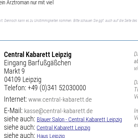
ein Arztroman nur mit viel
lt. Dennoch kann es zu Unstimmigkeiten kommen. Bitte schauen Sie ggf. auch auf die Seite des 
Central Kabarett Leipzig
D
a
Eingang Barfußgäßchen
v
Markt 9
04109 Leipzig
D
Telefon:
+49 (0)341 52030000
T
V
Internet:
www.central-kabarett.de
E-Mail:
kasse@central-kabarett.de
I
V
siehe auch:
Blauer Salon - Central Kabarett Leipzig
e
siehe auch:
Central Kabarett Leipzig
siehe auch:
Haus Leipzig