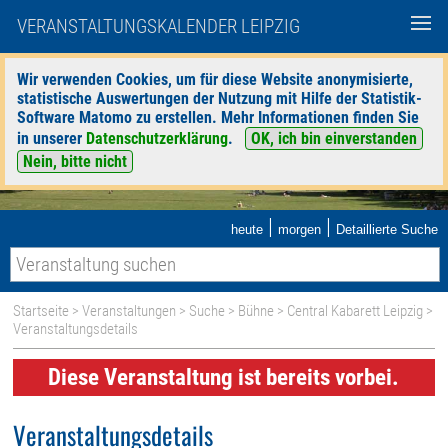
VERANSTALTUNGSKALENDER LEIPZIG
Wir verwenden Cookies, um für diese Website anonymisierte,
statistische Auswertungen der Nutzung mit Hilfe der Statistik-
Software Matomo zu erstellen. Mehr Informationen finden Sie
in unserer
Datenschutzerklärung
.
OK, ich bin einverstanden
Nein, bitte nicht
|
|
heute
morgen
Detaillierte Suche
Startseite
>
Veranstaltungen
>
Suche
>
Bühne
>
Central Kabarett Leipzig
>
Veranstaltungsdetails
Diese Veranstaltung ist bereits vorbei.
Veranstaltungsdetails