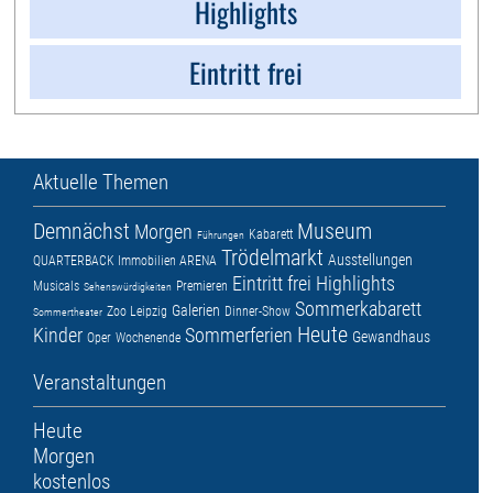
Highlights
Eintritt frei
Aktuelle Themen
Demnächst
Museum
Morgen
Kabarett
Führungen
Trödelmarkt
Ausstellungen
QUARTERBACK Immobilien ARENA
Eintritt frei
Highlights
Musicals
Premieren
Sehenswürdigkeiten
Sommerkabarett
Galerien
Zoo Leipzig
Dinner-Show
Sommertheater
Heute
Kinder
Sommerferien
Gewandhaus
Oper
Wochenende
Veranstaltungen
Heute
Morgen
kostenlos