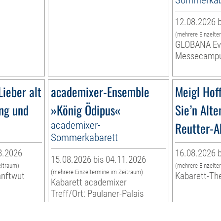
12.08.2026 b
(mehrere Einzelte
GLOBANA Ev
Messecamp
ieber alt
academixer-Ensemble
Meigl Ho
ung und
»König Ödipus«
Sie’n Alte
academixer-
Reutter-A
Sommerkabarett
8.2026
16.08.2026 b
15.08.2026 bis 04.11.2026
eitraum)
(mehrere Einzelte
(mehrere Einzeltermine im Zeitraum)
anftwut
Kabarett-Th
Kabarett academixer
Treff/Ort: Paulaner-Palais