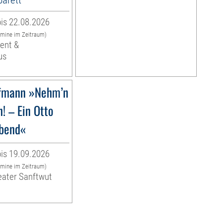
is 22.08.2026
rmine im Zeitraum)
ent &
us
ffmann »Nehm’n
n! – Ein Otto
bend«
is 19.09.2026
rmine im Zeitraum)
eater Sanftwut