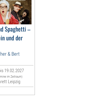
nd Spaghetti –
ein und der
cher & Bert
is 19.02.2027
rmine im Zeitraum)
rett Leipzig