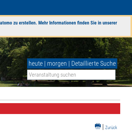
atomo zu erstellen. Mehr Informationen finden Sie in unserer
heute
|
morgen
|
Detaillierte Suche
|
Zurück