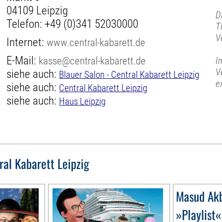
04109 Leipzig
D
Telefon:
+49 (0)341 52030000
T
V
Internet:
www.central-kabarett.de
E-Mail:
kasse@central-kabarett.de
I
V
siehe auch:
Blauer Salon - Central Kabarett Leipzig
e
siehe auch:
Central Kabarett Leipzig
siehe auch:
Haus Leipzig
ral Kabarett Leipzig
Masud Ak
»Playlist