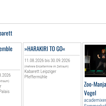
barett
semble
»HARAKIRI TO GO«
11.08.2026 bis 30.09.2026
(mehrere Einzeltermine im Zeitraum)
Kabarett Leipziger
8.2026
Pfeffermühle
eitraum)
Zoo-Manja
r
Vogel
Palais
academixer
Sommerkab