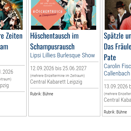
re Zeiten
Höschentausch im
Spätzle u
 am
Schampusrausch
Das Fräul
Lipsi Lillies Burlesque Show
Pate
Carolin Fis
12.09.2026 bis 25.06.2027
1.2026
Callenbach
(mehrere Einzeltermine im Zeitraum)
eitraum)
Central Kabarett Leipzig
ipzig
13.09.2026 b
Rubrik: Bühne
(mehrere Einzelte
Central Kaba
Rubrik: Bühne