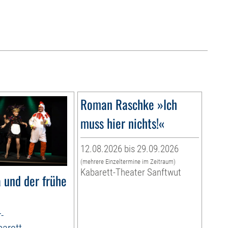
Roman Raschke »Ich
muss hier nichts!«
12.08.2026 bis 29.09.2026
(mehrere Einzeltermine im Zeitraum)
Kabarett-Theater Sanftwut
 und der frühe
-
arett