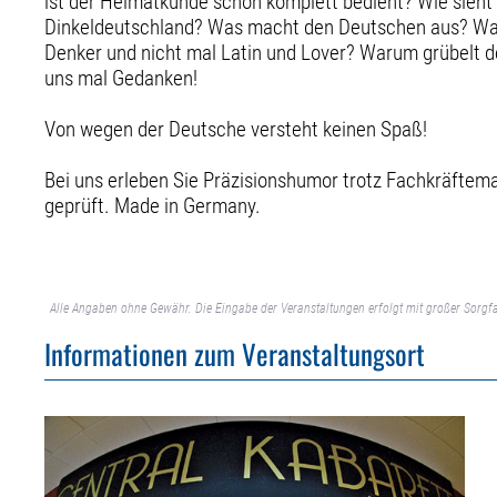
ist der Heimatkunde schon komplett bedient? Wie sieht 
Dinkeldeutschland? Was macht den Deutschen aus? W
Denker und nicht mal Latin und Lover? Warum grübelt
uns mal Gedanken!
Von wegen der Deutsche versteht keinen Spaß!
Bei uns erleben Sie Präzisionshumor trotz Fachkräftema
geprüft. Made in Germany.
Alle Angaben ohne Gewähr. Die Eingabe der Veranstaltungen erfolgt mit großer Sorgfa
Informationen zum Veranstaltungsort