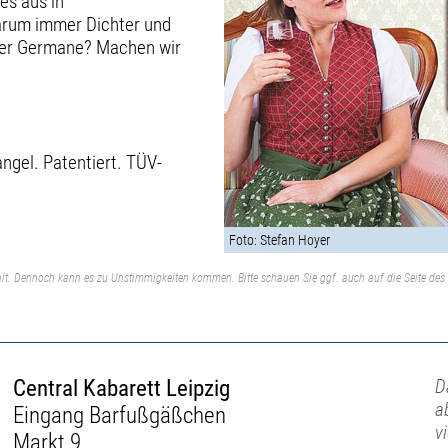
es aus in
arum immer Dichter und
 der Germane? Machen wir
ngel. Patentiert. TÜV-
Foto: Stefan Hoyer
lt. Dennoch kann es zu Unstimmigkeiten kommen. Bitte schauen Sie ggf. auch auf die Seite des 
Central Kabarett Leipzig
D
a
Eingang Barfußgäßchen
v
Markt 9