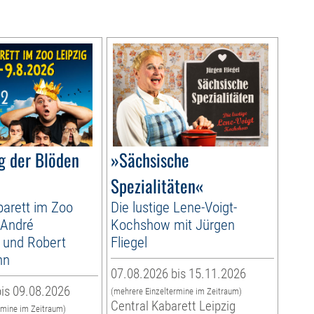
g der Blöden
»Sächsische
Spezialitäten«
arett im Zoo
Die lustige Lene-Voigt-
 André
Kochshow mit Jürgen
 und Robert
Fliegel
nn
07.08.2026 bis 15.11.2026
is 09.08.2026
(mehrere Einzeltermine im Zeitraum)
Central Kabarett Leipzig
rmine im Zeitraum)