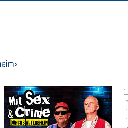
heim«
n
2
1
1