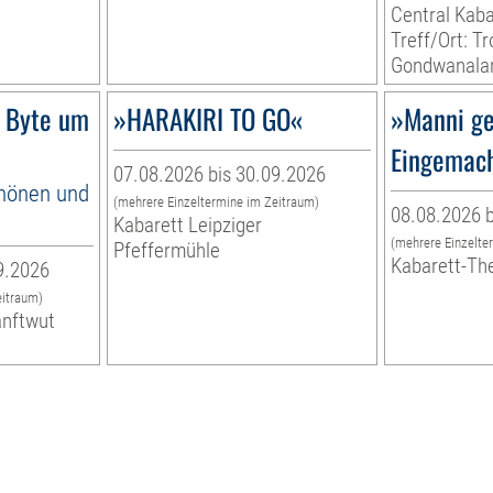
Central Kaba
Treff/Ort: T
Gondwanala
 Byte um
»HARAKIRI TO GO«
»Manni ge
Eingemac
07.08.2026 bis 30.09.2026
hönen und
(mehrere Einzeltermine im Zeitraum)
08.08.2026 b
Kabarett Leipziger
(mehrere Einzelte
Pfeffermühle
Kabarett-Th
9.2026
eitraum)
anftwut