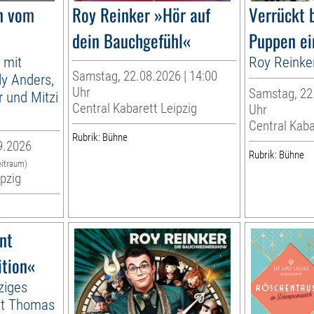
n vom
Roy Reinker »Hör auf
Verrückt 
dein Bauchgefühl«
Puppen ei
 mit
Roy Reinke
Samstag, 22.08.2026 | 14:00
lly Anders,
Uhr
Samstag, 22.
 und Mitzi
Central Kabarett Leipzig
Uhr
Central Kaba
Rubrik: Bühne
9.2026
Rubrik: Bühne
eitraum)
ipzig
nt
ition«
ziges
it Thomas