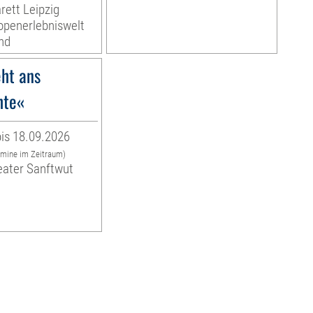
rett Leipzig
ropenerlebniswelt
nd
ht ans
hte«
is 18.09.2026
rmine im Zeitraum)
eater Sanftwut