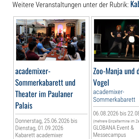
Ka
Weitere Veranstaltungen unter der Rubrik:
academixer-
Zoo-Manja und d
Sommerkabarett und
Vogel
Theater im Paulaner
academixer-
Sommerkabarett
Palais
06.08.2026 bis 22.0
Donnerstag, 25.06.2026 bis
(mehrere Einzeltermine im Z
GLOBANA Event &
Dienstag, 01.09.2026
Messecampus
Kabarett academixer