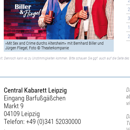
2
2
3
1
2
»Mit Sex and Crime durchs Altersheim« mit Bernhard Biller und
Jürgen Fliegel, Foto © Theaterkompanie
lt. Dennoch kann es zu Unstimmigkeiten kommen. Bitte schauen Sie ggf. auch auf die Seite des 
Central Kabarett Leipzig
D
a
Eingang Barfußgäßchen
v
Markt 9
04109 Leipzig
D
Telefon:
+49 (0)341 52030000
T
V