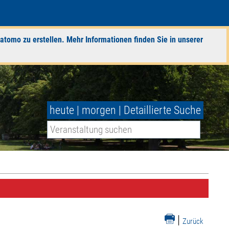
atomo zu erstellen. Mehr Informationen finden Sie in unserer
heute
|
morgen
|
Detaillierte Suche
|
Zurück