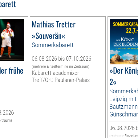
barett
Mathias Tretter
»Souverän«
Sommerkabarett
06.08.2026 bis 07.10.2026
(mehrere Einzeltermine im Zeitraum)
er frühe
»Der Köni
Kabarett academixer
2«
Treff/Ort: Paulaner-Palais
Sommerkab
Leipzig mit
Bautzmann
8.2026
Günschma
eitraum)
06.08.2026 b
(mehrere Einzelte