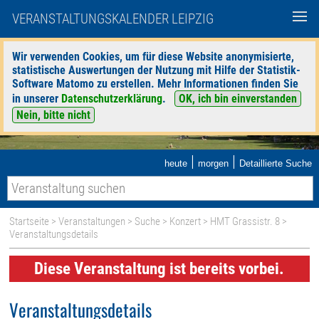
VERANSTALTUNGSKALENDER LEIPZIG
Wir verwenden Cookies, um für diese Website anonymisierte,
statistische Auswertungen der Nutzung mit Hilfe der Statistik-
Software Matomo zu erstellen. Mehr Informationen finden Sie
in unserer
Datenschutzerklärung
.
OK, ich bin einverstanden
Nein, bitte nicht
|
|
heute
morgen
Detaillierte Suche
Startseite
>
Veranstaltungen
>
Suche
>
Konzert
>
HMT Grassistr. 8
>
Veranstaltungsdetails
Diese Veranstaltung ist bereits vorbei.
Veranstaltungsdetails