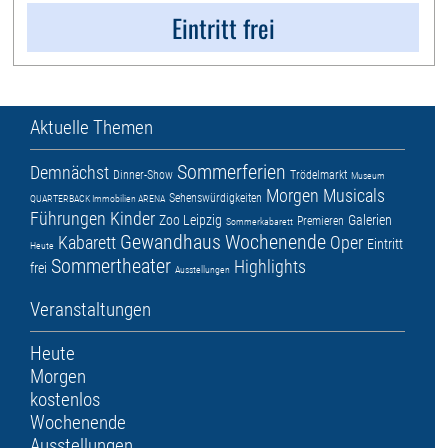
Eintritt frei
Aktuelle Themen
Sommerferien
Demnächst
Dinner-Show
Trödelmarkt
Museum
Morgen
Musicals
Sehenswürdigkeiten
QUARTERBACK Immobilien ARENA
Führungen
Kinder
Zoo Leipzig
Galerien
Premieren
Sommerkabarett
Gewandhaus
Wochenende
Kabarett
Oper
Eintritt
Heute
Sommertheater
Highlights
frei
Ausstellungen
Veranstaltungen
Heute
Morgen
kostenlos
Wochenende
Ausstellungen