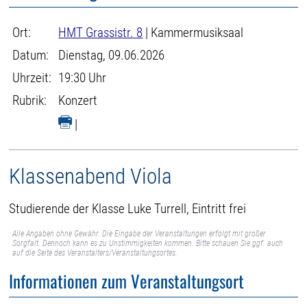
Ort:
HMT Grassistr. 8
| Kammermusiksaal
Datum:
Dienstag, 09.06.2026
Uhrzeit:
19:30 Uhr
Rubrik:
Konzert
|
Klassenabend Viola
Studierende der Klasse Luke Turrell, Eintritt frei
Alle Angaben ohne Gewähr. Die Eingabe der Veranstaltungen erfolgt mit großer
Sorgfalt. Dennoch kann es zu Unstimmigkeiten kommen. Bitte schauen Sie ggf. auch
auf die Seite des Veranstalters/Veranstaltungsortes.
Informationen zum Veranstaltungsort