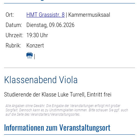
Ort:
HMT Grassistr. 8
| Kammermusiksaal
Datum:
Dienstag, 09.06.2026
Uhrzeit:
19:30 Uhr
Rubrik:
Konzert
|
Klassenabend Viola
Studierende der Klasse Luke Turrell, Eintritt frei
Alle Angaben ohne Gewähr. Die Eingabe der Veranstaltungen erfolgt mit großer
Sorgfalt. Dennoch kann es zu Unstimmigkeiten kommen. Bitte schauen Sie ggf. auch
auf die Seite des Veranstalters/Veranstaltungsortes.
Informationen zum Veranstaltungsort