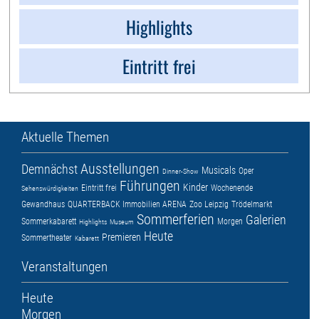
Highlights
Eintritt frei
Aktuelle Themen
Ausstellungen
Demnächst
Musicals
Oper
Dinner-Show
Führungen
Kinder
Eintritt frei
Wochenende
Sehenswürdigkeiten
Gewandhaus
QUARTERBACK Immobilien ARENA
Zoo Leipzig
Trödelmarkt
Sommerferien
Galerien
Sommerkabarett
Morgen
Highlights
Museum
Heute
Premieren
Sommertheater
Kabarett
Veranstaltungen
Heute
Morgen