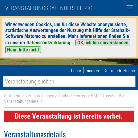
VERANSTALTUNGSKALENDER LEIPZIG
Wir verwenden Cookies, um für diese Website anonymisierte,
statistische Auswertungen der Nutzung mit Hilfe der Statistik-
Software Matomo zu erstellen. Mehr Informationen finden Sie
in unserer
Datenschutzerklärung
.
OK, ich bin einverstanden
Nein, bitte nicht
|
|
heute
morgen
Detaillierte Suche
Startseite
>
Veranstaltungen
>
Suche
>
Konzert
>
HMT Grassistr. 8
>
Veranstaltungsdetails
Diese Veranstaltung ist bereits vorbei.
Veranstaltungsdetails