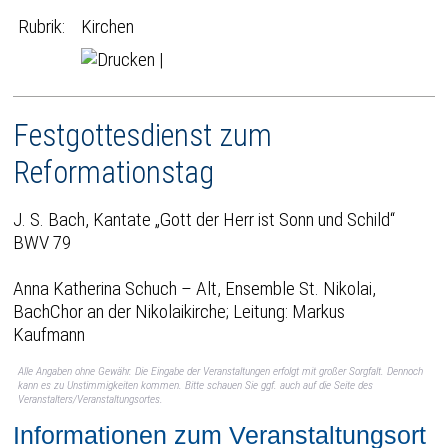
Rubrik:
Kirchen
|
Festgottesdienst zum
Reformationstag
J. S. Bach, Kantate „Gott der Herr ist Sonn und Schild“
BWV 79
Anna Katherina Schuch – Alt, Ensemble St. Nikolai,
BachChor an der Nikolaikirche; Leitung: Markus
Kaufmann
Alle Angaben ohne Gewähr. Die Eingabe der Veranstaltungen erfolgt mit großer Sorgfalt. Dennoch
kann es zu Unstimmigkeiten kommen. Bitte schauen Sie ggf. auch auf die Seite des
Veranstalters/Veranstaltungsortes.
Informationen zum Veranstaltungsort