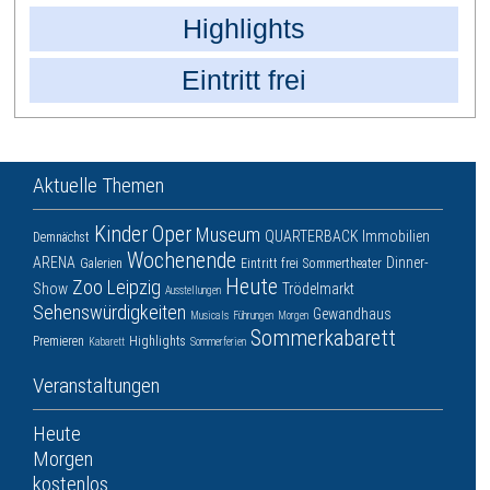
Highlights
Eintritt frei
Aktuelle Themen
Kinder
Oper
Museum
QUARTERBACK Immobilien
Demnächst
Wochenende
ARENA
Dinner-
Galerien
Eintritt frei
Sommertheater
Heute
Zoo Leipzig
Show
Trödelmarkt
Ausstellungen
Sehenswürdigkeiten
Gewandhaus
Musicals
Führungen
Morgen
Sommerkabarett
Premieren
Highlights
Kabarett
Sommerferien
Veranstaltungen
Heute
Morgen
kostenlos