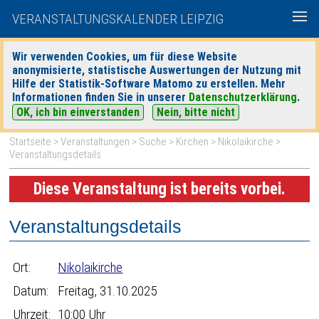
VERANSTALTUNGSKALENDER LEIPZIG
Wir verwenden Cookies, um für diese Website
anonymisierte, statistische Auswertungen der Nutzung mit
|
|
Hilfe der Statistik-Software Matomo zu erstellen. Mehr
heute
morgen
Detaillierte Suche
Informationen finden Sie in unserer
Datenschutzerklärung
.
OK, ich bin einverstanden
Nein, bitte nicht
Startseite
>
Veranstaltungen
>
Suche
>
Kirchen
>
Nikolaikirche
>
Veranstaltungsdetails
Diese Veranstaltung ist bereits vorbei.
Veranstaltungsdetails
Ort:
Nikolaikirche
Datum:
Freitag, 31.10.2025
Uhrzeit:
10:00 Uhr