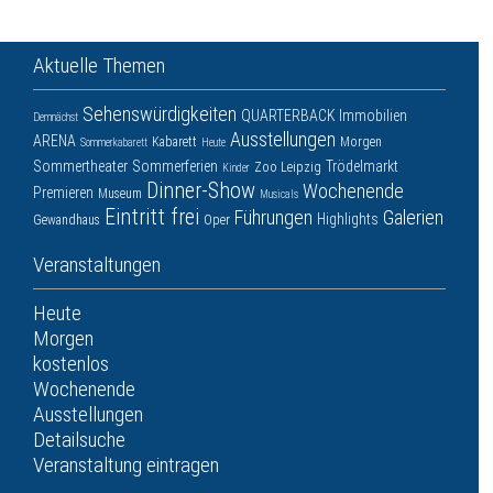
Aktuelle Themen
Sehenswürdigkeiten
QUARTERBACK Immobilien
Demnächst
Ausstellungen
ARENA
Kabarett
Morgen
Sommerkabarett
Heute
Sommertheater
Sommerferien
Trödelmarkt
Zoo Leipzig
Kinder
Dinner-Show
Wochenende
Premieren
Museum
Musicals
Eintritt frei
Führungen
Galerien
Highlights
Gewandhaus
Oper
Veranstaltungen
Heute
Morgen
kostenlos
Wochenende
Ausstellungen
Detailsuche
Veranstaltung eintragen