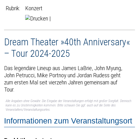
Rubrik:
Konzert
|
Dream Theater »40th Anniversary«
– Tour 2024-2025
Das legendäre Lineup aus James LaBrie, John Myung,
John Petrucci, Mike Portnoy und Jordan Rudess geht
zum ersten Mal seit vierzehn Jahren gemeinsam auf
Tour.
Alle Angaben ohne Gewähr. Die Eingabe der Veranstaltungen erfolgt mit großer Sorgfalt. Dennoch
kann es zu Unstimmigkeiten kommen. Bitte schauen Sie ggf. auch auf die Seite des
Veranstalters/Veranstaltungsortes.
Informationen zum Veranstaltungsort