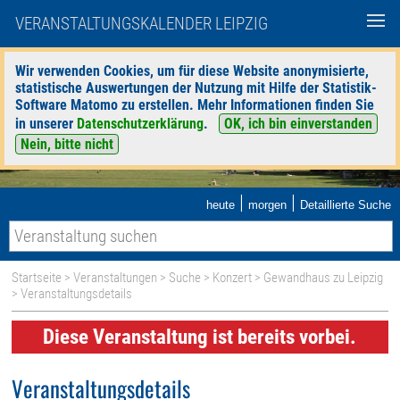
VERANSTALTUNGSKALENDER LEIPZIG
Wir verwenden Cookies, um für diese Website anonymisierte,
statistische Auswertungen der Nutzung mit Hilfe der Statistik-
Software Matomo zu erstellen. Mehr Informationen finden Sie
in unserer
Datenschutzerklärung
.
OK, ich bin einverstanden
Nein, bitte nicht
|
|
heute
morgen
Detaillierte Suche
Startseite
>
Veranstaltungen
>
Suche
>
Konzert
>
Gewandhaus zu Leipzig
> Veranstaltungsdetails
Diese Veranstaltung ist bereits vorbei.
Veranstaltungsdetails