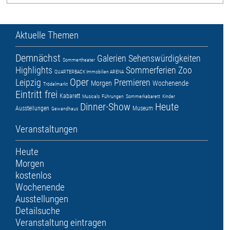
Aktuelle Themen
Demnächst
Galerien
Sehenswürdigkeiten
Sommertheater
Highlights
Sommerferien
Zoo
QUARTERBACK Immobilien ARENA
Oper
Leipzig
Premieren
Morgen
Wochenende
Trödelmarkt
Eintritt frei
Kabarett
Musicals
Führungen
Sommerkabarett
Kinder
Dinner-Show
Heute
Ausstellungen
Museum
Gewandhaus
Veranstaltungen
Heute
Morgen
kostenlos
Wochenende
Ausstellungen
Detailsuche
Veranstaltung eintragen