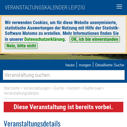
VERANSTALTUNGSKALENDER LEIPZIG
Wir verwenden Cookies, um für diese Website anonymisierte,
statistische Auswertungen der Nutzung mit Hilfe der Statistik-
Software Matomo zu erstellen. Mehr Informationen finden Sie
in unserer
Datenschutzerklärung
.
OK, ich bin einverstanden
Nein, bitte nicht
|
|
heute
morgen
Detaillierte Suche
Startseite
>
Veranstaltungen
>
Suche
>
Konzert
>
Kupfersaal
>
Veranstaltungsdetails
Diese Veranstaltung ist bereits vorbei.
Veranstaltungsdetails