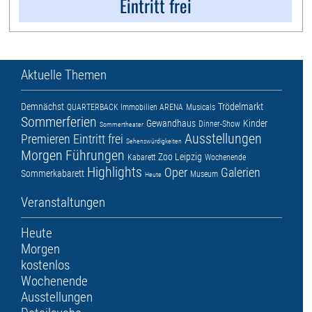
Eintritt frei
Aktuelle Themen
Demnächst
Trödelmarkt
QUARTERBACK Immobilien ARENA
Musicals
Sommerferien
Gewandhaus
Kinder
Dinner-Show
Sommertheater
Ausstellungen
Premieren
Eintritt frei
Sehenswürdigkeiten
Morgen
Führungen
Zoo Leipzig
Kabarett
Wochenende
Highlights
Oper
Galerien
Sommerkabarett
Museum
Heute
Veranstaltungen
Heute
Morgen
kostenlos
Wochenende
Ausstellungen