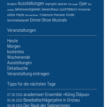
Ausstellungen
Oper
Museum
Highlights
Galerien
Führungen
Zoo
Sehenswürdigkeiten
Gewandhaus
QUARTERBACK Immobilien
Leipzig
Heute
Kinder
ARENA
Trödelmarkt
Premieren
Sommerferien
Dinner-Show
Musicals
Sommerkabarett
Veranstaltungen
Heute
Morgen
kostenlos
Wochenende
Ausstellungen
Detailsuche
Veranstaltung eintragen
Tipps für die nächsten Tage
academixer-Ensemble »König Ödipus«
07.08.2026
Baseballschlägerjahre in Grünau
06.08.2026
Der Raub der Sabinerinnen
08.08.2026