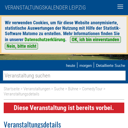
VERANSTALTUNGSKALENDER LEIPZIG
Wir verwenden Cookies, um für diese Website anonymisierte,
statistische Auswertungen der Nutzung mit Hilfe der Statistik-
Software Matomo zu erstellen. Mehr Informationen finden Sie
in unserer
Datenschutzerklärung
.
OK, ich bin einverstanden
Nein, bitte nicht
|
|
heute
morgen
Detaillierte Suche
Startseite
>
Veranstaltungen
>
Suche
>
Bühne
>
ComedyTour
>
Veranstaltungsdetails
Diese Veranstaltung ist bereits vorbei.
Veranstaltungsdetails