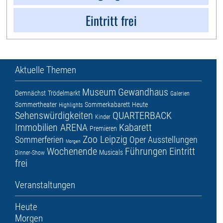
Eintritt frei
Aktuelle Themen
Museum
Gewandhaus
Demnächst
Trödelmarkt
Galerien
Sommertheater
Sommerkabarett
Heute
Highlights
Sehenswürdigkeiten
QUARTERBACK
Kinder
Immobilien ARENA
Kabarett
Premieren
Zoo Leipzig
Sommerferien
Oper
Ausstellungen
Morgen
Wochenende
Führungen
Eintritt
Musicals
Dinner-Show
frei
Veranstaltungen
Heute
Morgen