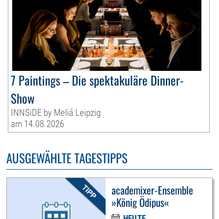
7 Paintings – Die spektakuläre Dinner-
Show
INNSiDE by Meliá Leipzig
am 14.08.2026
AUSGEWÄHLTE TAGESTIPPS
academixer-Ensemble
»König Ödipus«
HEUTE