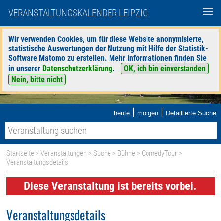
VERANSTALTUNGSKALENDER LEIPZIG
Wir verwenden Cookies, um für diese Website anonymisierte,
statistische Auswertungen der Nutzung mit Hilfe der Statistik-
Software Matomo zu erstellen. Mehr Informationen finden Sie
in unserer
Datenschutzerklärung
.
OK, ich bin einverstanden
Nein, bitte nicht
|
|
heute
morgen
Detaillierte Suche
Startseite
>
Veranstaltungen
>
Suche
>
Bühne
>
ComedyTour
>
Veranstaltungsdetails
Diese Veranstaltung ist bereits vorbei.
Veranstaltungsdetails