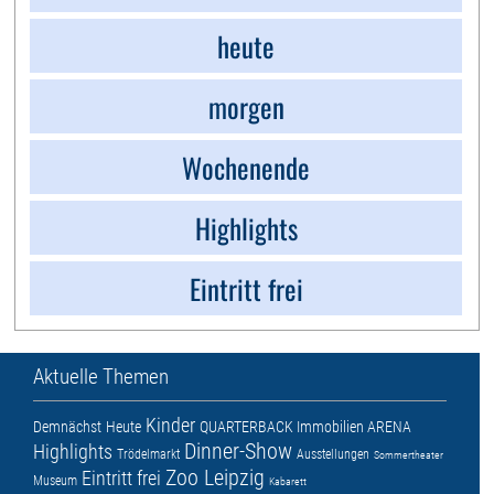
heute
morgen
Wochenende
Highlights
Eintritt frei
Aktuelle Themen
Kinder
Demnächst
Heute
QUARTERBACK Immobilien ARENA
Dinner-Show
Highlights
Trödelmarkt
Ausstellungen
Sommertheater
Zoo Leipzig
Eintritt frei
Museum
Kabarett