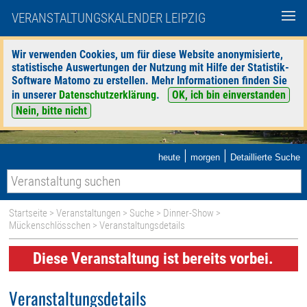
VERANSTALTUNGSKALENDER LEIPZIG
Wir verwenden Cookies, um für diese Website anonymisierte,
statistische Auswertungen der Nutzung mit Hilfe der Statistik-
Software Matomo zu erstellen. Mehr Informationen finden Sie
in unserer
Datenschutzerklärung
.
OK, ich bin einverstanden
Nein, bitte nicht
|
|
heute
morgen
Detaillierte Suche
Startseite
>
Veranstaltungen
>
Suche
>
Dinner-Show
>
Mückenschlösschen
> Veranstaltungsdetails
Diese Veranstaltung ist bereits vorbei.
Veranstaltungsdetails