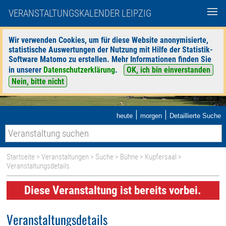
VERANSTALTUNGSKALENDER LEIPZIG
Wir verwenden Cookies, um für diese Website anonymisierte,
statistische Auswertungen der Nutzung mit Hilfe der Statistik-
Software Matomo zu erstellen. Mehr Informationen finden Sie
in unserer
Datenschutzerklärung
.
OK, ich bin einverstanden
Nein, bitte nicht
|
|
heute
morgen
Detaillierte Suche
Startseite
>
Veranstaltungen
>
Suche
>
Bühne
>
Kupfersaal
>
Veranstaltungsdetails
Diese Veranstaltung ist bereits vorbei.
Veranstaltungsdetails