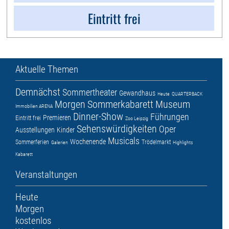
Eintritt frei
Aktuelle Themen
Demnächst
Sommertheater
Gewandhaus
Heute
QUARTERBACK
Morgen
Sommerkabarett
Museum
Immobilien ARENA
Dinner-Show
Führungen
Premieren
Eintritt frei
Zoo Leipzig
Sehenswürdigkeiten
Oper
Ausstellungen
Kinder
Musicals
Wochenende
Sommerferien
Trödelmarkt
Galerien
Highlights
Kabarett
Veranstaltungen
Heute
Morgen
kostenlos