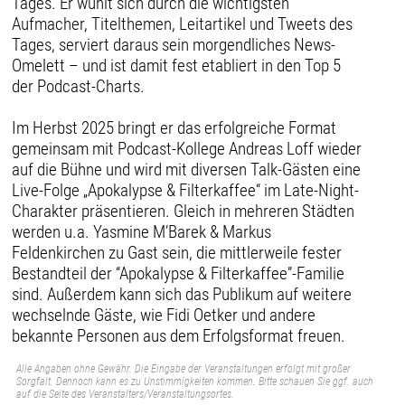
Tages. Er wühlt sich durch die wichtigsten
Aufmacher, Titelthemen, Leitartikel und Tweets des
Tages, serviert daraus sein morgendliches News-
Omelett – und ist damit fest etabliert in den Top 5
der Podcast-Charts.
Im Herbst 2025 bringt er das erfolgreiche Format
gemeinsam mit Podcast-Kollege Andreas Loff wieder
auf die Bühne und wird mit diversen Talk-Gästen eine
Live-Folge „Apokalypse & Filterkaffee“ im Late-Night-
Charakter präsentieren. Gleich in mehreren Städten
werden u.a. Yasmine M’Barek & Markus
Feldenkirchen zu Gast sein, die mittlerweile fester
Bestandteil der “Apokalypse & Filterkaffee”-Familie
sind. Außerdem kann sich das Publikum auf weitere
wechselnde Gäste, wie Fidi Oetker und andere
bekannte Personen aus dem Erfolgsformat freuen.
Alle Angaben ohne Gewähr. Die Eingabe der Veranstaltungen erfolgt mit großer
Sorgfalt. Dennoch kann es zu Unstimmigkeiten kommen. Bitte schauen Sie ggf. auch
auf die Seite des Veranstalters/Veranstaltungsortes.