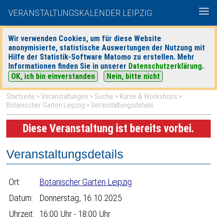
VERANSTALTUNGSKALENDER LEIPZIG
Wir verwenden Cookies, um für diese Website
anonymisierte, statistische Auswertungen der Nutzung mit
|
|
Hilfe der Statistik-Software Matomo zu erstellen. Mehr
heute
morgen
Detaillierte Suche
Informationen finden Sie in unserer
Datenschutzerklärung
.
OK, ich bin einverstanden
Nein, bitte nicht
Startseite
>
Veranstaltungen
>
Suche
>
Kurse & Workshops
>
Botanischer Garten Leipzig
> Veranstaltungsdetails
Diese Veranstaltung ist bereits vorbei.
Veranstaltungsdetails
Ort:
Botanischer Garten Leipzig
Datum:
Donnerstag, 16.10.2025
Uhrzeit:
16:00 Uhr - 18:00 Uhr