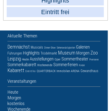
Highlights
Eintritt frei
Aktuelle Themen
Demnächst
Galerien
Musicals
Dinner-Show
Sehenswürdigkeiten
Museum
Zoo
Highlights
Morgen
Führungen
Trödelmarkt
Leipzig
Ausstellungen
Sommertheater
Heute
Oper
Premieren
Sommerkabarett
Sommerferien
Wochenende
Kinder
Kabarett
Gewandhaus
QUARTERBACK Immobilien ARENA
Eintritt frei
Veranstaltungen
Heute
Morgen
kostenlos
Wochenende