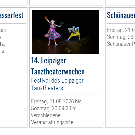
asserfest
Schönauer
bis
Freitag, 21.
6
Sonntag, 23
tz,
Schönauer P
 a.
14. Leipziger
Tanztheaterwochen
Festival des Leipziger
Tanztheaters
Freitag, 21.08.2026 bis
Sonntag, 20.09.2026
verschiedene
Veranstaltungsorte