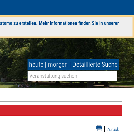
atomo zu erstellen. Mehr Informationen finden Sie in unserer
heute
|
morgen
|
Detaillierte Suche
|
Zurück