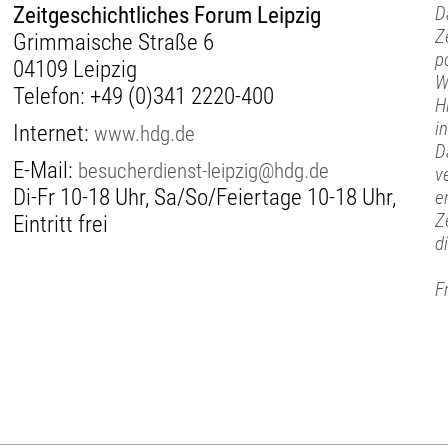
Zeitgeschichtliches Forum Leipzig
D
Z
Grimmaische Straße 6
p
04109 Leipzig
W
Telefon:
+49 (0)341 2220-400
H
i
Internet:
www.hdg.de
D
E-Mail:
besucherdienst-leipzig@hdg.de
v
Di-Fr 10-18 Uhr, Sa/So/Feiertage 10-18 Uhr,
e
Z
Eintritt frei
d
F