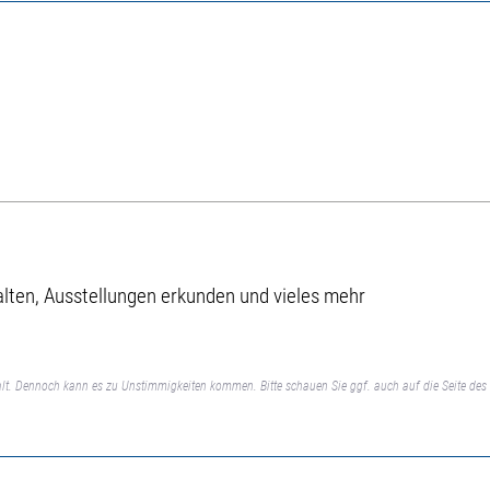
alten, Ausstellungen erkunden und vieles mehr
lt. Dennoch kann es zu Unstimmigkeiten kommen. Bitte schauen Sie ggf. auch auf die Seite des 