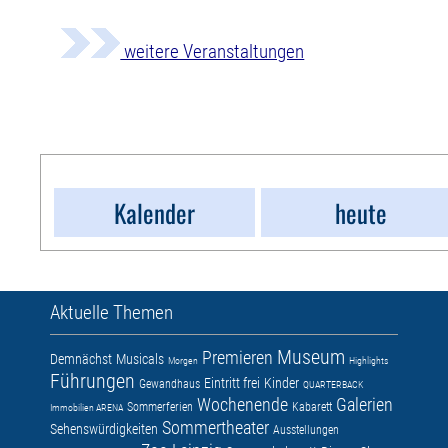
weitere Veranstaltungen
Kalender
heute
Aktuelle Themen
Museum
Premieren
Demnächst
Musicals
Morgen
Highlights
Führungen
Eintritt frei
Kinder
Gewandhaus
QUARTERBACK
Wochenende
Galerien
Sommerferien
Kabarett
Immobilien ARENA
Sommertheater
Sehenswürdigkeiten
Ausstellungen