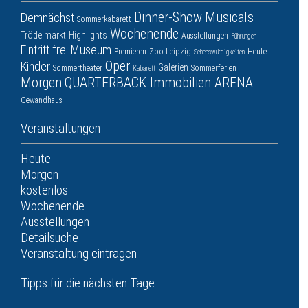
Dinner-Show
Musicals
Demnächst
Sommerkabarett
Wochenende
Trödelmarkt
Highlights
Ausstellungen
Führungen
Eintritt frei
Museum
Premieren
Zoo Leipzig
Heute
Sehenswürdigkeiten
Oper
Kinder
Galerien
Sommertheater
Sommerferien
Kabarett
Morgen
QUARTERBACK Immobilien ARENA
Gewandhaus
Veranstaltungen
Heute
Morgen
kostenlos
Wochenende
Ausstellungen
Detailsuche
Veranstaltung eintragen
Tipps für die nächsten Tage