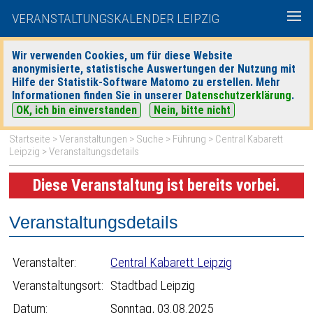
VERANSTALTUNGSKALENDER LEIPZIG
Wir verwenden Cookies, um für diese Website
anonymisierte, statistische Auswertungen der Nutzung mit
|
|
Hilfe der Statistik-Software Matomo zu erstellen. Mehr
heute
morgen
Detaillierte Suche
Informationen finden Sie in unserer
Datenschutzerklärung
.
OK, ich bin einverstanden
Nein, bitte nicht
Startseite
>
Veranstaltungen
>
Suche
>
Führung
>
Central Kabarett
Leipzig
> Veranstaltungsdetails
Diese Veranstaltung ist bereits vorbei.
Veranstaltungsdetails
Veranstalter:
Central Kabarett Leipzig
Veranstaltungsort:
Stadtbad Leipzig
Datum:
Sonntag, 03.08.2025