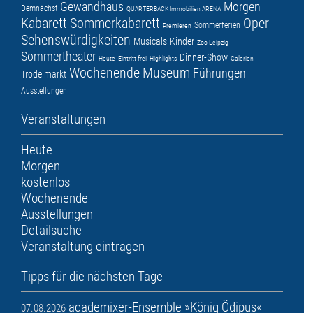
Gewandhaus
Morgen
Demnächst
QUARTERBACK Immobilien ARENA
Kabarett
Sommerkabarett
Oper
Sommerferien
Premieren
Sehenswürdigkeiten
Musicals
Kinder
Zoo Leipzig
Sommertheater
Dinner-Show
Heute
Eintritt frei
Highlights
Galerien
Wochenende
Museum
Führungen
Trödelmarkt
Ausstellungen
Veranstaltungen
Heute
Morgen
kostenlos
Wochenende
Ausstellungen
Detailsuche
Veranstaltung eintragen
Tipps für die nächsten Tage
academixer-Ensemble »König Ödipus«
07.08.2026