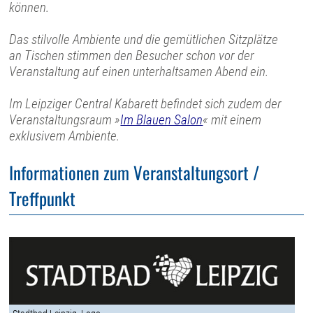
können.
Das stilvolle Ambiente und die gemütlichen Sitzplätze
an Tischen stimmen den Besucher schon vor der
Veranstaltung auf einen unterhaltsamen Abend ein.
Im Leipziger Central Kabarett befindet sich zudem der
Veranstaltungsraum »
Im Blauen Salon
« mit einem
exklusivem Ambiente.
Informationen zum Veranstaltungsort /
Treffpunkt