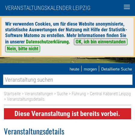
VERANSTALTUNGSKALENDER LEIPZIG
Wir verwenden Cookies, um für diese Website anonymisierte,
statistische Auswertungen der Nutzung mit Hilfe der Statistik-
Software Matomo zu erstellen. Mehr Informationen finden Sie
in unserer
Datenschutzerklärung
.
OK, ich bin einverstanden
Nein, bitte nicht
|
|
heute
morgen
Detaillierte Suche
Startseite
>
Veranstaltungen
>
Suche
>
Führung
>
Central Kabarett Leipzig
> Veranstaltungsdetails
Diese Veranstaltung ist bereits vorbei.
Veranstaltungsdetails