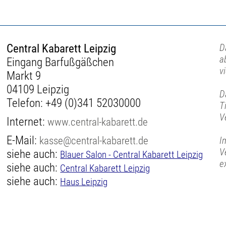
Central Kabarett Leipzig
D
a
Eingang Barfußgäßchen
v
Markt 9
04109 Leipzig
D
Telefon:
+49 (0)341 52030000
T
V
Internet:
www.central-kabarett.de
E-Mail:
kasse@central-kabarett.de
I
V
siehe auch:
Blauer Salon - Central Kabarett Leipzig
e
siehe auch:
Central Kabarett Leipzig
siehe auch:
Haus Leipzig