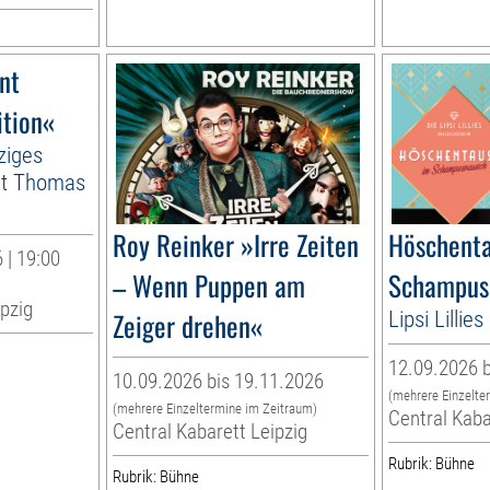
nt
ition«
ziges
it Thomas
Roy Reinker »Irre Zeiten
Höschenta
 | 19:00
– Wenn Puppen am
Schampus
ipzig
Zeiger drehen«
Lipsi Lilli
12.09.2026 b
10.09.2026 bis 19.11.2026
(mehrere Einzelte
(mehrere Einzeltermine im Zeitraum)
Central Kaba
Central Kabarett Leipzig
Rubrik: Bühne
Rubrik: Bühne