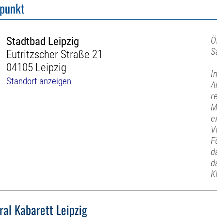
fpunkt
Stadtbad Leipzig
Ö
S
Eutritzscher Straße 21
04105 Leipzig
I
Standort anzeigen
A
r
M
e
V
F
d
d
K
ral Kabarett Leipzig