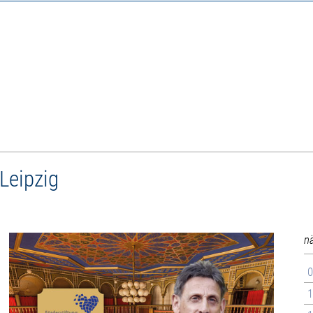
Leipzig
n
0
1