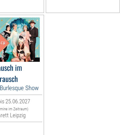
usch im
rausch
es Burlesque Show
is 25.06.2027
rmine im Zeitraum)
rett Leipzig