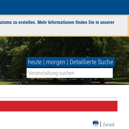
atomo zu erstellen. Mehr Informationen finden Sie in unserer
heute
|
morgen
|
Detaillierte Suche
|
Zurück