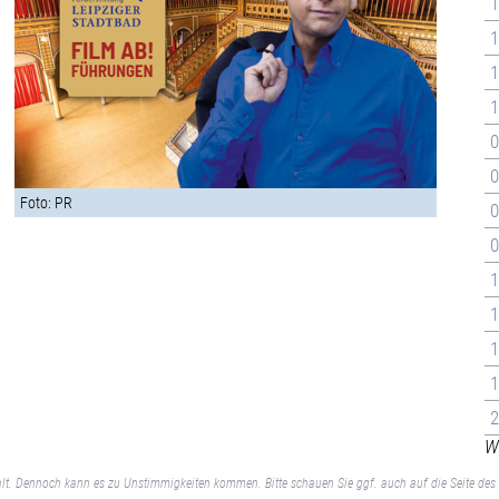
1
1
1
1
0
0
Foto: PR
0
0
1
1
1
1
2
We
lt. Dennoch kann es zu Unstimmigkeiten kommen. Bitte schauen Sie ggf. auch auf die Seite des 