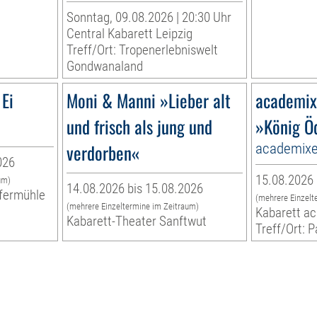
Sonntag, 09.08.2026 | 20:30 Uhr
Central Kabarett Leipzig
Treff/Ort: Tropenerlebniswelt
Gondwanaland
Ei
Moni & Manni »Lieber alt
academix
und frisch als jung und
»König Ö
verdorben«
academixe
026
15.08.2026 
um)
14.08.2026 bis 15.08.2026
ffermühle
(mehrere Einzelt
(mehrere Einzeltermine im Zeitraum)
Kabarett a
Kabarett-Theater Sanftwut
Treff/Ort: P