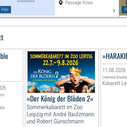
Passage Kinos
›
Film
F
tt
ble
»HARAKIR
11.08.2026 
(mehrere Einzelt
Kabarett Le
026
um)
»Der König der Blöden 2«
Sommerkabarett im Zoo
ais
Leipzig mit André Bautzmann
und Robert Günschmann