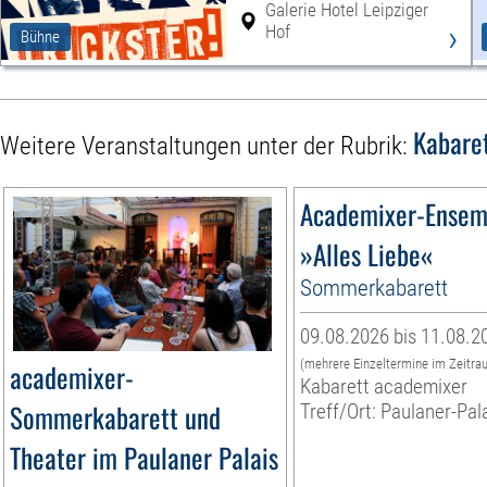
Galerie Hotel Leipziger
›
Hof
Bühne
Kabare
Weitere Veranstaltungen unter der Rubrik:
Academixer-Ensem
»Alles Liebe«
Sommerkabarett
09.08.2026 bis 11.08.2
(mehrere Einzeltermine im Zeitra
academixer-
Kabarett academixer
Sommerkabarett und
Treff/Ort: Paulaner-Pal
Theater im Paulaner Palais