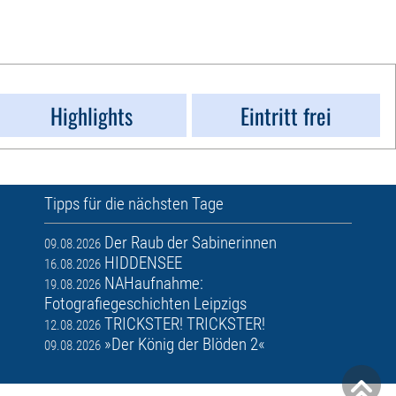
Highlights
Eintritt frei
Tipps für die nächsten Tage
Der Raub der Sabinerinnen
09.08.2026
HIDDENSEE
16.08.2026
NAHaufnahme:
19.08.2026
Fotografiegeschichten Leipzigs
TRICKSTER! TRICKSTER!
12.08.2026
»Der König der Blöden 2«
09.08.2026