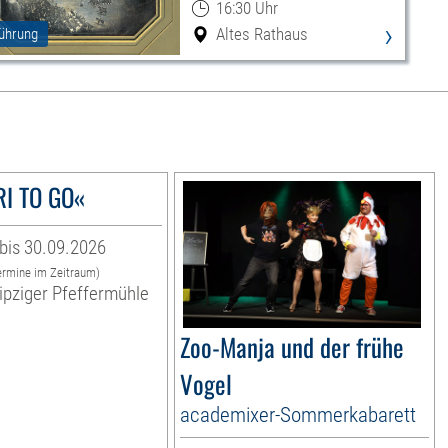
16:30 Uhr
›
Altes Rathaus
ührung
I TO GO«
bis 30.09.2026
ermine im Zeitraum)
ipziger Pfeffermühle
Zoo-Manja und der frühe
Vogel
academixer-Sommerkabarett