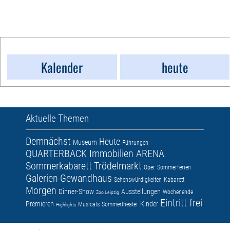
Kalender
heute
Aktuelle Themen
Demnächst
Heute
Museum
Führungen
QUARTERBACK Immobilien ARENA
Sommerkabarett
Trödelmarkt
Oper
Sommerferien
Galerien
Gewandhaus
Sehenswürdigkeiten
Kabarett
Morgen
Dinner-Show
Ausstellungen
Wochenende
Zoo Leipzig
Eintritt frei
Premieren
Kinder
Musicals
Sommertheater
Highlights