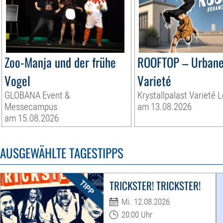
Zoo-Manja und der frühe
ROOFTOP – Urbane
Vogel
Varieté
GLOBANA Event &
Krystallpalast Varieté L
Messecampus
am 13.08.2026
am 15.08.2026
AUSGEWÄHLTE TAGESTIPPS
TRICKSTER! TRICKSTER!
Mi. 12.08.2026
20:00 Uhr