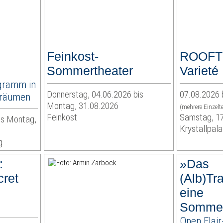
Feinkost-
ROOFTO
Sommertheater
Varieté
gramm in
Donnerstag, 04.06.2026 bis
07.08.2026 
nräumen
Montag, 31.08.2026
(mehrere Einzel
Feinkost
Samstag, 1
is Montag,
Krystallpala
g
:
»Das
cret
(Alb)Tr
eine
Sommer
Open Flai