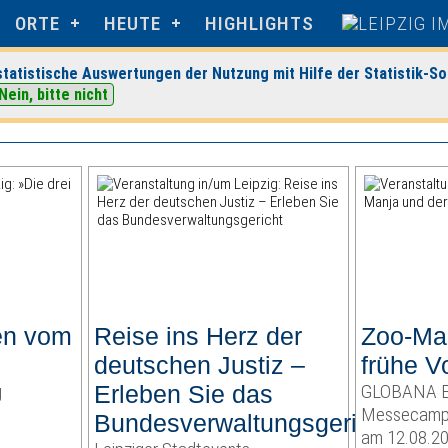
ORTE
HEUTE
HIGHLIGHTS
tatistische Auswertungen der Nutzung mit Hilfe der Statistik-So
Nein, bitte nicht
en vom
Reise ins Herz der
Zoo-Ma
deutschen Justiz –
frühe V
g
Erleben Sie das
GLOBANA E
Messecamp
Bundesverwaltungsgericht
am 12.08.2