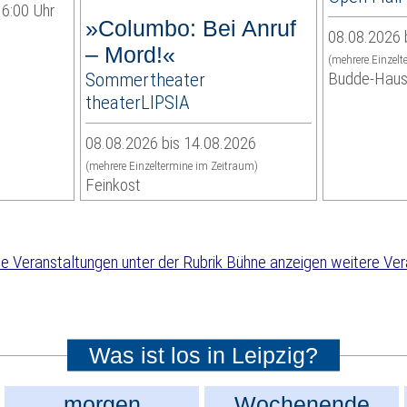
6:00 Uhr
»Columbo: Bei Anruf
08.08.2026 
– Mord!«
(mehrere Einzel
Sommertheater
Budde-Hau
theaterLIPSIA
08.08.2026 bis 14.08.2026
(mehrere Einzeltermine im Zeitraum)
Feinkost
weitere Ver
Was ist los in Leipzig?
morgen
Wochenende