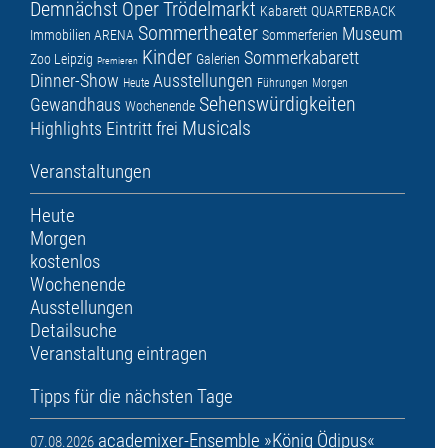
Demnächst
Oper
Trödelmarkt
Kabarett
QUARTERBACK
Sommertheater
Museum
Immobilien ARENA
Sommerferien
Kinder
Sommerkabarett
Zoo Leipzig
Galerien
Premieren
Dinner-Show
Ausstellungen
Heute
Führungen
Morgen
Sehenswürdigkeiten
Gewandhaus
Wochenende
Musicals
Highlights
Eintritt frei
Veranstaltungen
Heute
Morgen
kostenlos
Wochenende
Ausstellungen
Detailsuche
Veranstaltung eintragen
Tipps für die nächsten Tage
academixer-Ensemble »König Ödipus«
07.08.2026