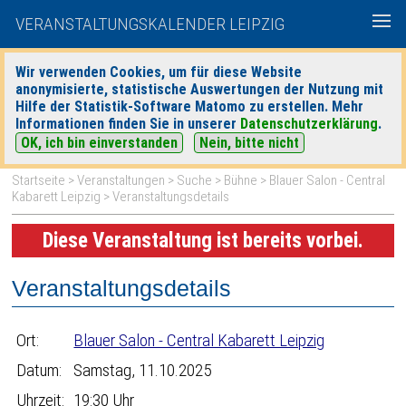
VERANSTALTUNGSKALENDER LEIPZIG
Wir verwenden Cookies, um für diese Website
anonymisierte, statistische Auswertungen der Nutzung mit
|
|
Hilfe der Statistik-Software Matomo zu erstellen. Mehr
heute
morgen
Detaillierte Suche
Informationen finden Sie in unserer
Datenschutzerklärung
.
OK, ich bin einverstanden
Nein, bitte nicht
Startseite
>
Veranstaltungen
>
Suche
>
Bühne
>
Blauer Salon - Central
Kabarett Leipzig
> Veranstaltungsdetails
Diese Veranstaltung ist bereits vorbei.
Veranstaltungsdetails
Ort:
Blauer Salon - Central Kabarett Leipzig
Datum:
Samstag, 11.10.2025
Uhrzeit:
19:30 Uhr