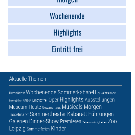
Wochenende
Highlights
Eintritt frei
Aktuelle Themen
Wochenende
Sommerkabarett
Demnächst
QUARTERBACK
Highlights
Oper
Ausstellungen
Eintritt frei
Immobilien ARENA
Musicals
Morgen
Museum
Heute
Gewandhaus
Sommertheater
Kabarett
Führungen
Trödelmarkt
Galerien
Dinner-Show
Zoo
Premieren
Sehenswürdigkeiten
Leipzig
Kinder
Sommerferien