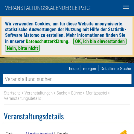
VERANSTALTUNGSKALENDER LEIPZIG
Wir verwenden Cookies, um für diese Website anonymisierte,
statistische Auswertungen der Nutzung mit Hilfe der Statistik-
Software Matomo zu erstellen. Mehr Informationen finden Sie
in unserer
Datenschutzerklärung
.
OK, ich bin einverstanden
Nein, bitte nicht
|
|
heute
morgen
Detaillierte Suche
Startseite
>
Veranstaltungen
>
Suche
>
Bühne
>
Moritzbastei
>
Veranstaltungsdetails
Veranstaltungsdetails