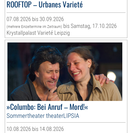
ROOFTOP – Urbanes Varieté
07.08.2026 bis 30.09.2026
bis Samstag, 17.10.2026
(mehrere Einzeltermine im Zeitraum)
Krystallpalast Varieté Leipzig
»Columbo: Bei Anruf – Mord!«
Sommertheater theaterLIPSIA
10.08.2026 bis 14.08.2026