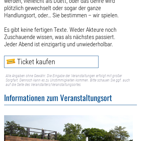
werden, vielleicht als Duett, oder das Genre wird
plötzlich gewechselt oder sogar der ganze
Handlungsort, oder… Sie bestimmen – wir spielen.
Es gibt keine fertigen Texte. Weder Akteure noch
Zuschauende wissen, was als nächstes passiert.
Jeder Abend ist einzigartig und unwiederholbar.
Ticket kaufen
Alle Angaben ohne Gewähr. Die Eingabe der Veranstaltungen erfolgt mit großer
Sorgfalt. Dennoch kann es zu Unstimmigkeiten kommen. Bitte schauen Sie ggf. auch
auf die Seite des Veranstalters/Veranstaltungsortes.
Informationen zum Veranstaltungsort