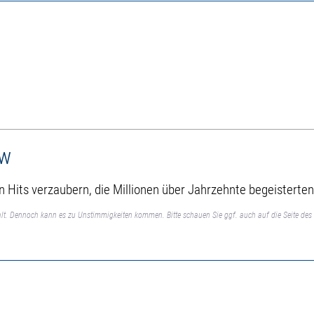
ow
en Hits verzaubern, die Millionen über Jahrzehnte begeisterten
lt. Dennoch kann es zu Unstimmigkeiten kommen. Bitte schauen Sie ggf. auch auf die Seite des 