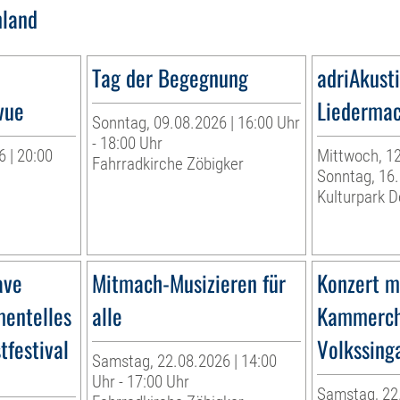
land
Tag der Begegnung
adriAkust
vue
Liedermac
Sonntag, 09.08.2026 | 16:00 Uhr
- 18:00 Uhr
 | 20:00
Mittwoch, 12
Fahrradkirche Zöbigker
Sonntag, 16
Kulturpark 
ave
Mitmach-Musizieren für
Konzert m
mentelles
alle
Kammercho
tfestival
Volkssing
Samstag, 22.08.2026 | 14:00
Uhr - 17:00 Uhr
Samstag, 22.