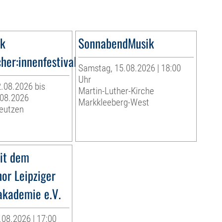
ik
SonnabendMusik
her:innenfestival
Samstag, 15.08.2026 | 18:00
Uhr
.08.2026 bis
Martin-Luther-Kirche
.08.2026
Markkleeberg-West
Deutzen
it dem
r Leipziger
akademie e.V.
08.2026 | 17:00