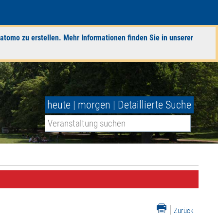
atomo zu erstellen. Mehr Informationen finden Sie in unserer
heute
|
morgen
|
Detaillierte Suche
|
Zurück