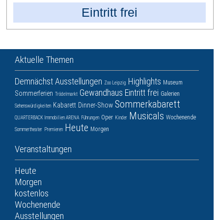
Eintritt frei
Aktuelle Themen
Demnächst
Ausstellungen
Highlights
Museum
Zoo Leipzig
Gewandhaus
Eintritt frei
Sommerferien
Galerien
Trödelmarkt
Sommerkabarett
Kabarett
Dinner-Show
Sehenswürdigkeiten
Musicals
Oper
Wochenende
QUARTERBACK Immobilien ARENA
Führungen
Kinder
Heute
Morgen
Sommertheater
Premieren
Veranstaltungen
Heute
Morgen
kostenlos
Wochenende
Ausstellungen