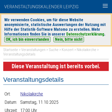
VERANSTALTUNGSKALENDER LEIPZIG
Wir verwenden Cookies, um für diese Website
anonymisierte, statistische Auswertungen der Nutzung mit
|
|
Hilfe der Statistik-Software Matomo zu erstellen. Mehr
heute
morgen
Detaillierte Suche
Informationen finden Sie in unserer
Datenschutzerklärung
.
OK, ich bin einverstanden
Nein, bitte nicht
Startseite
>
Veranstaltungen
>
Suche
>
Konzert
>
Nikolaikirche
>
Veranstaltungsdetails
Diese Veranstaltung ist bereits vorbei.
Veranstaltungsdetails
Ort:
Nikolaikirche
Datum:
Samstag, 11.10.2025
Uhrzeit:
17:00 Uhr