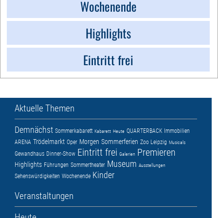
Wochenende
Highlights
Eintritt frei
Aktuelle Themen
Demnächst
Sommerkabarett
QUARTERBACK Immobilien
Kabarett
Heute
Trödelmarkt
Morgen
Sommerferien
ARENA
Oper
Zoo Leipzig
Musicals
Eintritt frei
Premieren
Gewandhaus
Dinner-Show
Galerien
Museum
Highlights
Führungen
Sommertheater
Ausstellungen
Kinder
Sehenswürdigkeiten
Wochenende
Veranstaltungen
Heute