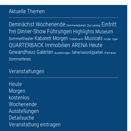
Aktuelle Themen
Demnächst
Wochenende
Eintritt
Sommerkabarett
Zoo Leipzig
frei
Dinner-Show
Führungen
Highlights
Museum
Kabarett
Morgen
Musicals
Sommertheater
Trödelmarkt
Kinder
Oper
QUARTERBACK Immobilien ARENA
Heute
Gewandhaus
Galerien
Sehenswürdigkeiten
Ausstellungen
Premieren
Sommerferien
Veranstaltungen
Heute
Morgen
kostenlos
Wochenende
Ausstellungen
Detailsuche
Veranstaltung eintragen