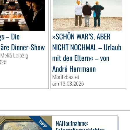
gs – Die
»SCHÖN WAR’S, ABER
läre Dinner-Show
NICHT NOCHMAL – Urlaub
Meliá Leipzig
mit den Eltern« – von
026
André Herrmann
Moritzbastei
am 13.08.2026
NAHaufnahme: