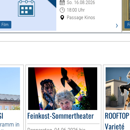
So. 16.08.2026
18:00 Uhr
Passage Kinos
›
Film
F
I
Feinkost-Sommertheater
ROOFTOP 
ramm in
Varieté