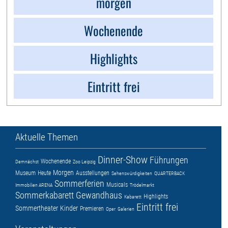
morgen
Wochenende
Highlights
Eintritt frei
Aktuelle Themen
Dinner-Show
Führungen
Wochenende
Demnächst
Zoo Leipzig
Morgen
Museum
Heute
Ausstellungen
Sehenswürdigkeiten
QUARTERBACK
Sommerferien
Musicals
Immobilien ARENA
Trödelmarkt
Sommerkabarett
Gewandhaus
Highlights
Kabarett
Eintritt frei
Sommertheater
Kinder
Premieren
Oper
Galerien