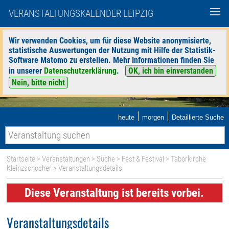
VERANSTALTUNGSKALENDER LEIPZIG
Wir verwenden Cookies, um für diese Website anonymisierte,
statistische Auswertungen der Nutzung mit Hilfe der Statistik-
Software Matomo zu erstellen. Mehr Informationen finden Sie
in unserer
Datenschutzerklärung
.
OK, ich bin einverstanden
Nein, bitte nicht
|
|
heute
morgen
Detaillierte Suche
Startseite
>
Veranstaltungen
>
Suche
>
Fest & Festival
>
Taborkirche
Kleinzschocher
> Veranstaltungsdetails
Diese Veranstaltung ist bereits vorbei.
Veranstaltungsdetails