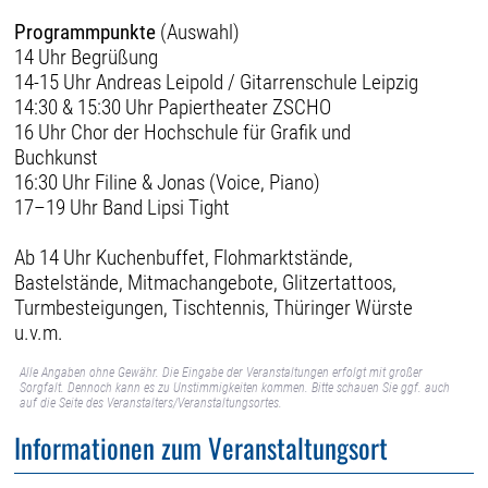
Programmpunkte
(Auswahl)
14 Uhr Begrüßung
14-15 Uhr Andreas Leipold / Gitarrenschule Leipzig
14:30 & 15:30 Uhr Papiertheater ZSCHO
16 Uhr Chor der Hochschule für Grafik und
Buchkunst
16:30 Uhr Filine & Jonas (Voice, Piano)
17–19 Uhr Band Lipsi Tight
Ab 14 Uhr Kuchenbuffet, Flohmarktstände,
Bastelstände, Mitmachangebote, Glitzertattoos,
Turmbesteigungen, Tischtennis, Thüringer Würste
u.v.m.
Alle Angaben ohne Gewähr. Die Eingabe der Veranstaltungen erfolgt mit großer
Sorgfalt. Dennoch kann es zu Unstimmigkeiten kommen. Bitte schauen Sie ggf. auch
auf die Seite des Veranstalters/Veranstaltungsortes.
Informationen zum Veranstaltungsort