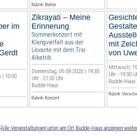
Rubrik: Bühne
Zikrayati – Meine
Gesicht
ber im
Erinnerung
Gestalt
Sommerkonzert mit
Ausstel
Klangvielfalt aus der
e
mit Zei
Levante mit dem Trio
 Gerdt
von Uw
Alkatrib
Mittwoch, 19
Donnerstag, 06.08.2026 | 19:30
Uhr - 19:30 U
 | 10:00
Uhr - 21:30 Uhr
Budde-Haus
Budde-Haus
Rubrik: Versch
Rubrik: Konzert
weite