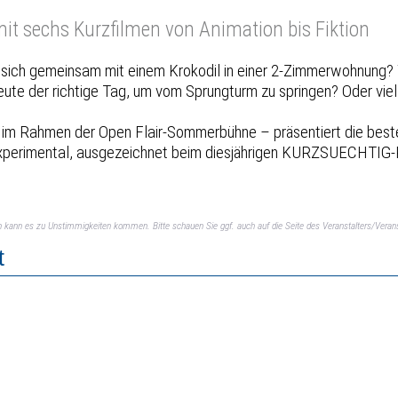
mit sechs Kurzfilmen von Animation bis Fiktion
s sich gemeinsam mit einem Krokodil in einer 2-Zimmerwohnun
heute der richtige Tag, um vom Sprungturm zu springen? Oder vi
l im Rahmen der Open Flair-Sommerbühne – präsentiert die bes
 Experimental, ausgezeichnet beim diesjährigen KURZSUECHTIG-K
ch kann es zu Unstimmigkeiten kommen. Bitte schauen Sie ggf. auch auf die Seite des Veranstalters/Verans
t