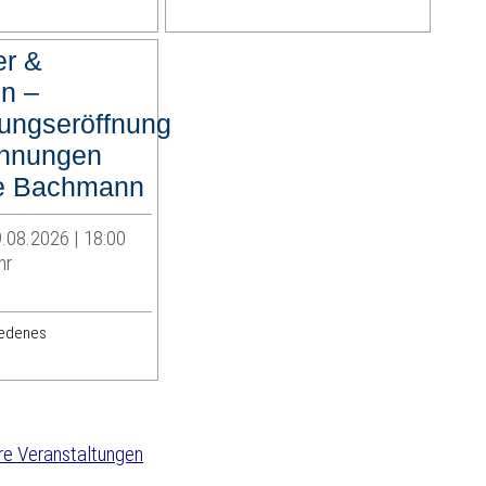
er &
en –
lungseröffnung
chnungen
e Bachmann
.08.2026 | 18:00
hr
iedenes
re Veranstaltungen