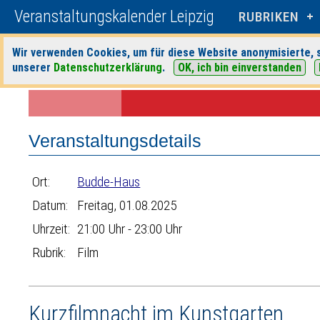
Veranstaltungskalender Leipzig
RUBRIKEN
Wir verwenden Cookies, um für diese Website anonymisierte, s
unserer
Datenschutzerklärung
.
OK, ich bin einverstanden
Startseite
>
Veranstaltungen
>
Suche
>
Film
>
Budde-Haus
> Veransta
Veranstaltungsdetails
Ort:
Budde-Haus
Datum:
Freitag, 01.08.2025
Uhrzeit:
21:00 Uhr - 23:00 Uhr
Rubrik:
Film
Kurzfilmnacht im Kunstgarten