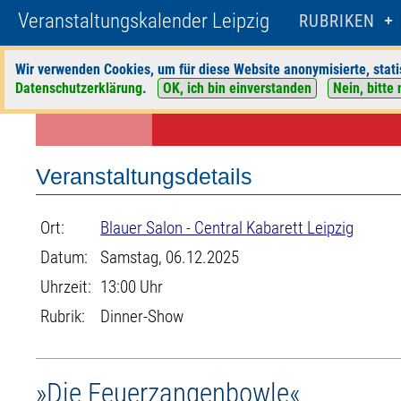
Veranstaltungskalender Leipzig
RUBRIKEN
Wir verwenden Cookies, um für diese Website anonymisierte, stati
Startseite
>
Veranstaltungen
>
Suche
>
Dinner-Show
>
Blauer Salon - Ce
Datenschutzerklärung
.
OK, ich bin einverstanden
Nein, bitte 
Veranstaltungsdetails
Ort:
Blauer Salon - Central Kabarett Leipzig
Datum:
Samstag, 06.12.2025
Uhrzeit:
13:00 Uhr
Rubrik:
Dinner-Show
»Die Feuerzangenbowle«