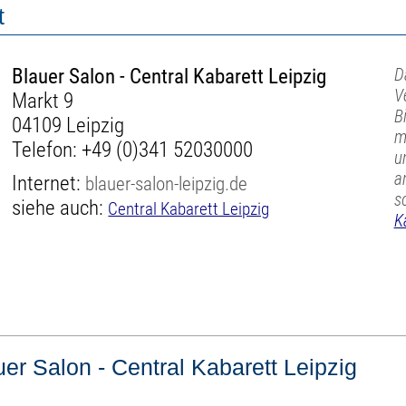
t
Blauer Salon - Central Kabarett Leipzig
D
V
Markt 9
B
04109 Leipzig
m
Telefon:
+49 (0)341 52030000
u
a
Internet:
blauer-salon-leipzig.de
s
siehe auch:
Central Kabarett Leipzig
K
uer Salon - Central Kabarett Leipzig