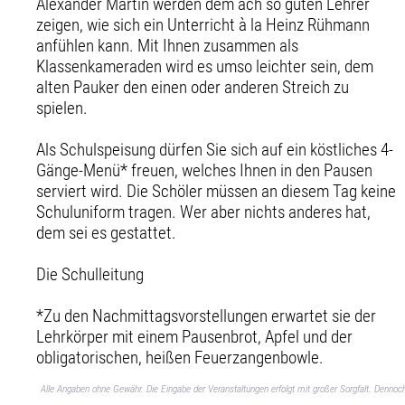
Alexander Martin werden dem ach so guten Lehrer
zeigen, wie sich ein Unterricht à la Heinz Rühmann
anfühlen kann. Mit Ihnen zusammen als
Klassenkameraden wird es umso leichter sein, dem
alten Pauker den einen oder anderen Streich zu
spielen.
Als Schulspeisung dürfen Sie sich auf ein köstliches 4-
Gänge-Menü* freuen, welches Ihnen in den Pausen
serviert wird. Die Schöler müssen an diesem Tag keine
Schuluniform tragen. Wer aber nichts anderes hat,
dem sei es gestattet.
Die Schulleitung
*Zu den Nachmittagsvorstellungen erwartet sie der
Lehrkörper mit einem Pausenbrot, Apfel und der
obligatorischen, heißen Feuerzangenbowle.
Alle Angaben ohne Gewähr. Die Eingabe der Veranstaltungen erfolgt mit großer Sorgfalt. Denno