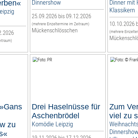
terben«
Dinnershow
Dinner mit H
Klassikern
eipzig
25.09.2026 bis 09.12.2026
10.10.2026 b
(mehrere Einzeltermine im Zeitraum)
Mückenschlösschen
2.2026
(mehrere Einzelte
Mückenschl
eitraum)
n
 »Gans
Drei Haselnüsse für
Zum Ve
Aschenbrödel
viel zu 
w zu
Komödie Leipzig
Weihnachts
Dinnershow 
s«
19.11.2026 bis 17.12.2026