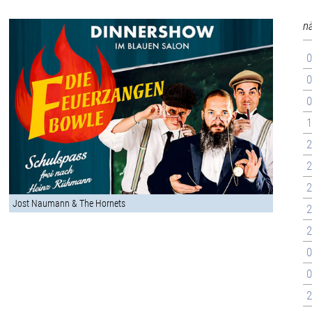
n
0
0
0
1
2
2
2
Jost Naumann & The Hornets
2
2
0
0
2