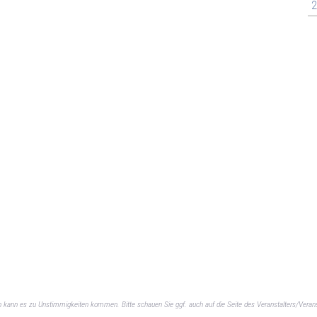
2
ch kann es zu Unstimmigkeiten kommen. Bitte schauen Sie ggf. auch auf die Seite des Veranstalters/Verans