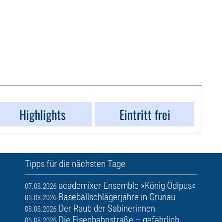
Highlights
Eintritt frei
Tipps für die nächsten Tage
academixer-Ensemble »König Ödipus«
07.08.2026
Baseballschlägerjahre in Grünau
06.08.2026
Der Raub der Sabinerinnen
08.08.2026
Die Eisenbahnstraße – gefährlich
06.08.2026