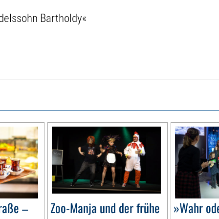
delssohn Bartholdy«
raße –
Zoo-Manja und der frühe
»Wahr ode