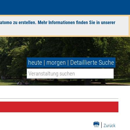
atomo zu erstellen. Mehr Informationen finden Sie in unserer
heute
|
morgen
|
Detaillierte Suche
|
Zurück