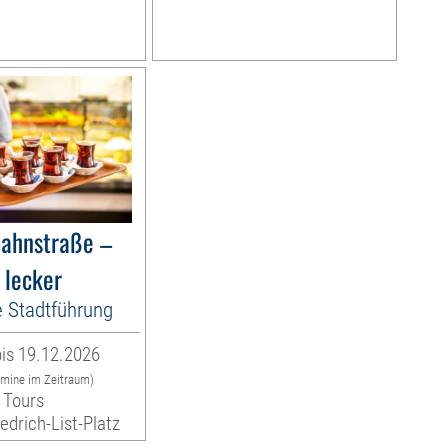
bahnstraße –
 lecker
e Stadtführung
is 19.12.2026
rmine im Zeitraum)
 Tours
iedrich-List-Platz