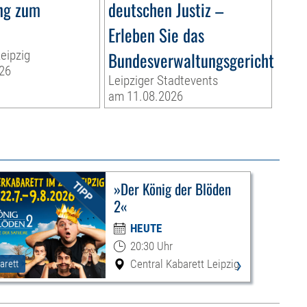
ng zum
deutschen Justiz –
Erleben Sie das
eipzig
Bundesverwaltungsgericht
26
Leipziger Stadtevents
am 11.08.2026
»Der König der Blöden
2«
HEUTE
20:30 Uhr
›
Central Kabarett Leipzig
arett