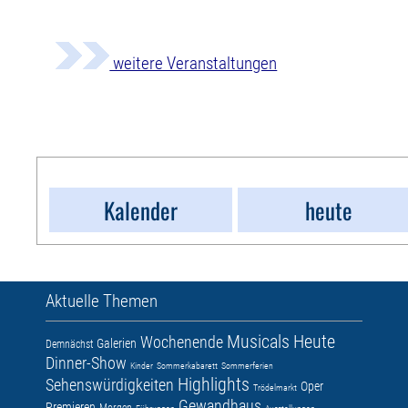
weitere Veranstaltungen
Kalender
heute
Aktuelle Themen
Musicals
Heute
Wochenende
Galerien
Demnächst
Dinner-Show
Kinder
Sommerkabarett
Sommerferien
Highlights
Sehenswürdigkeiten
Oper
Trödelmarkt
Gewandhaus
Premieren