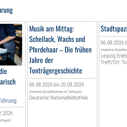
hrung
Musik am Mittag:
Stadtspaz
Schellack, Wachs und
06.08.2026 b
Pferdehaar – Die frühen
(mehrere Einzelte
Leipzig Erl
Jahre der
Treff/Ort: T
Tonträgergeschichte
die
narisch
06.08.2026 bis 20.08.2026
(mehrere Einzeltermine im Zeitraum)
Deutsche Nationalbibliothek
tführung
2.2026
eitraum)