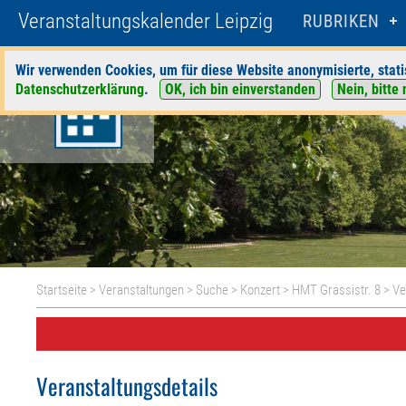
Veranstaltungskalender Leipzig
RUBRIKEN
Wir verwenden Cookies, um für diese Website anonymisierte, stati
Datenschutzerklärung
.
OK, ich bin einverstanden
Nein, bitte 
Startseite
>
Veranstaltungen
>
Suche
>
Konzert
>
HMT Grassistr. 8
> Ve
Veranstaltungsdetails