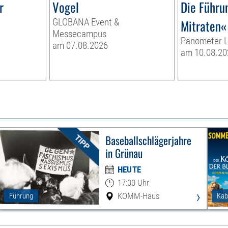
r
Vogel
Die Führu
GLOBANA Event &
Mitraten«
Messecampus
Panometer L
am 07.08.2026
am 10.08.20
Baseballschlägerjahre
in Grünau
HEUTE
17:00 Uhr
›
KOMM-Haus
Führung
Kab