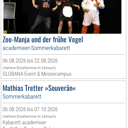
Zoo-Manja und der frühe Vogel
academixer-Sommerkabarett
06.08.2026 bis 22.08.2026
(mehrere Einzeltermine im Zeitraum)
GLOBANA Event & Messecampus
Mathias Tretter »Souverän«
Sommerkabarett
06.08.2026 bis 07.10.2026
(mehrere Einzeltermine im Zeitraum)
Kabarett academixer