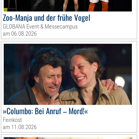
Zoo-Manja und der frühe Vogel
GLOBANA Event & Messecampus
am 06.08.2026
»Columbo: Bei Anruf – Mord!«
Feinkost
am 11.08.2026