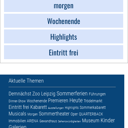
morgen
Wochenende
Highlights
Eintritt frei
Aktuelle Themen
Sommerferien
Demnächst
Zoo Leipzig
Führungen
Heute
Premieren
Wochenende
Trödelmarkt
Dinner-Show
Eintritt frei
Kabarett
Sommerkabarett
Highlights
Ausstellungen
Musicals
Sommertheater
Oper
QUARTERBACK
Morgen
Kinder
Museum
Immobilien ARENA
Gewandhaus
Sehenswürdigkeiten
Galerien