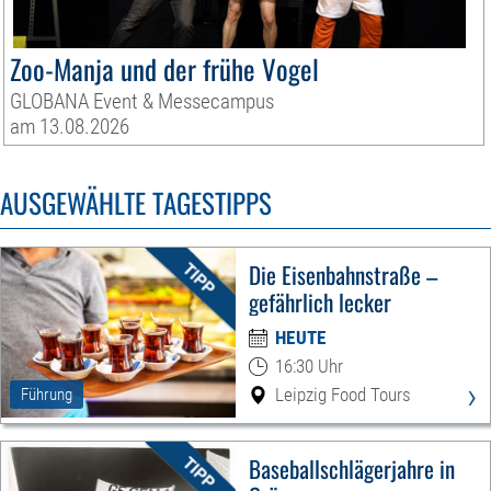
Zoo-Manja und der frühe Vogel
GLOBANA Event & Messecampus
am 13.08.2026
AUSGEWÄHLTE TAGESTIPPS
Die Eisenbahnstraße –
gefährlich lecker
HEUTE
16:30 Uhr
›
Leipzig Food Tours
Führung
Baseballschlägerjahre in