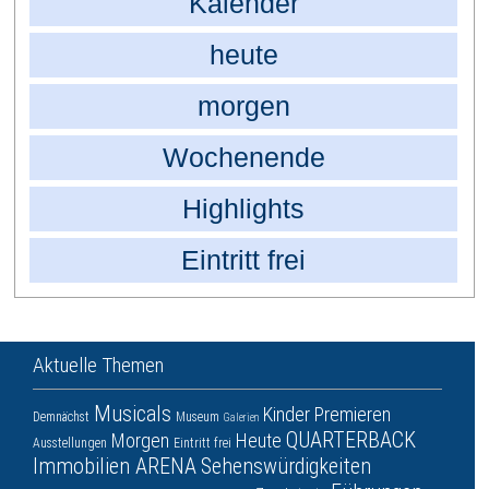
Kalender
heute
morgen
Wochenende
Highlights
Eintritt frei
Aktuelle Themen
Musicals
Kinder
Premieren
Demnächst
Museum
Galerien
QUARTERBACK
Morgen
Heute
Ausstellungen
Eintritt frei
Immobilien ARENA
Sehenswürdigkeiten