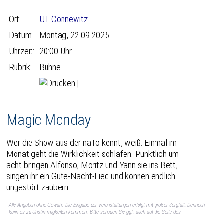
Ort:
UT Connewitz
Datum:
Montag, 22.09.2025
Uhrzeit:
20:00 Uhr
Rubrik:
Bühne
|
Magic Monday
Wer die Show aus der naTo kennt, weiß: Einmal im
Monat geht die Wirklichkeit schlafen. Pünktlich um
acht bringen Alfonso, Moritz und Yann sie ins Bett,
singen ihr ein Gute-Nacht-Lied und können endlich
ungestört zaubern.
Alle Angaben ohne Gewähr. Die Eingabe der Veranstaltungen erfolgt mit großer Sorgfalt. Dennoch
kann es zu Unstimmigkeiten kommen. Bitte schauen Sie ggf. auch auf die Seite des