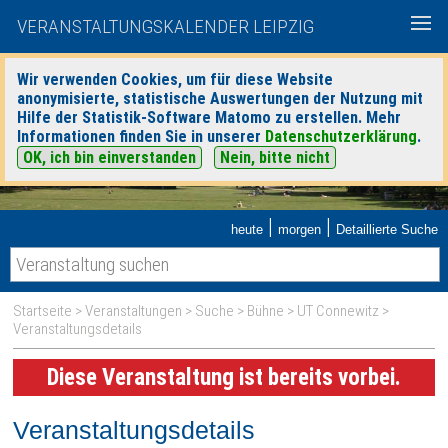
VERANSTALTUNGSKALENDER LEIPZIG
Wir verwenden Cookies, um für diese Website
anonymisierte, statistische Auswertungen der Nutzung mit
Hilfe der Statistik-Software Matomo zu erstellen. Mehr
Informationen finden Sie in unserer
Datenschutzerklärung
.
OK, ich bin einverstanden
Nein, bitte nicht
|
|
heute
morgen
Detaillierte Suche
Startseite
>
Veranstaltungen
>
Suche
>
Bühne
>
UT Connewitz
>
Veranstaltungsdetails
Diese Veranstaltung ist bereits vorbei.
Veranstaltungsdetails