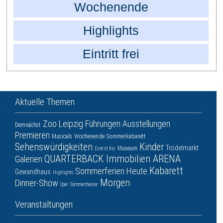
Wochenende
Highlights
Eintritt frei
Aktuelle Themen
Zoo Leipzig
Führungen
Ausstellungen
Demnächst
Premieren
Musicals
Wochenende
Sommerkabarett
Sehenswürdigkeiten
Kinder
Trödelmarkt
Museum
Eintritt frei
QUARTERBACK Immobilien ARENA
Galerien
Kabarett
Sommerferien
Heute
Gewandhaus
Highlights
Morgen
Dinner-Show
Oper
Sommertheater
Veranstaltungen