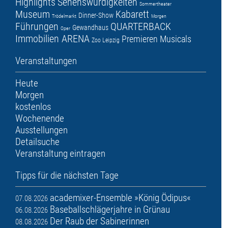
Highlights
Sehenswürdigkeiten
Sommertheater
Museum
Kabarett
Dinner-Show
Trödelmarkt
Morgen
Führungen
QUARTERBACK
Gewandhaus
Oper
Immobilien ARENA
Premieren
Musicals
Zoo Leipzig
Veranstaltungen
Heute
Morgen
kostenlos
Wochenende
Ausstellungen
Detailsuche
Veranstaltung eintragen
Tipps für die nächsten Tage
academixer-Ensemble »König Ödipus«
07.08.2026
Baseballschlägerjahre in Grünau
06.08.2026
Der Raub der Sabinerinnen
08.08.2026