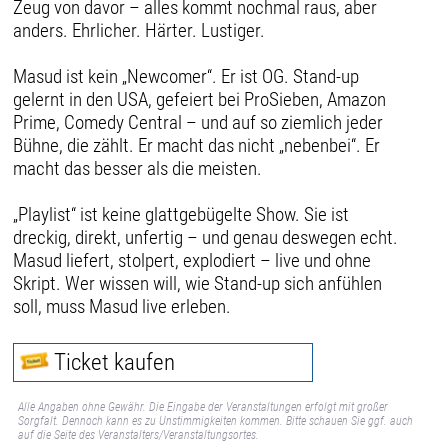
Zeug von davor – alles kommt nochmal raus, aber
anders. Ehrlicher. Härter. Lustiger.
Masud ist kein „Newcomer“. Er ist OG. Stand-up
gelernt in den USA, gefeiert bei ProSieben, Amazon
Prime, Comedy Central – und auf so ziemlich jeder
Bühne, die zählt. Er macht das nicht „nebenbei“. Er
macht das besser als die meisten.
„Playlist“ ist keine glattgebügelte Show. Sie ist
dreckig, direkt, unfertig – und genau deswegen echt.
Masud liefert, stolpert, explodiert – live und ohne
Skript. Wer wissen will, wie Stand-up sich anfühlen
soll, muss Masud live erleben.
Ticket kaufen
Alle Angaben ohne Gewähr. Die Eingabe der Veranstaltungen erfolgt mit großer
Sorgfalt. Dennoch kann es zu Unstimmigkeiten kommen. Bitte schauen Sie ggf. auch
auf die Seite des Veranstalters/Veranstaltungsortes.