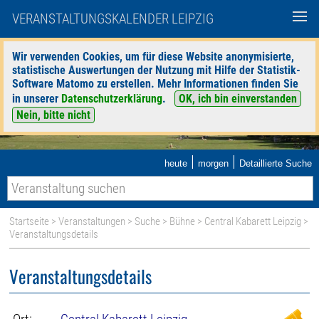
VERANSTALTUNGSKALENDER LEIPZIG
Wir verwenden Cookies, um für diese Website anonymisierte,
statistische Auswertungen der Nutzung mit Hilfe der Statistik-
Software Matomo zu erstellen. Mehr Informationen finden Sie
in unserer
Datenschutzerklärung
.
OK, ich bin einverstanden
Nein, bitte nicht
|
|
heute
morgen
Detaillierte Suche
Startseite
>
Veranstaltungen
>
Suche
>
Bühne
>
Central Kabarett Leipzig
>
Veranstaltungsdetails
Veranstaltungsdetails