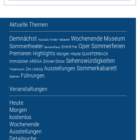
Aktuelle Themen
Demnächst
Wochenende
Museum
Musicals
Kinder
Kabarett
Oper
Sommerferien
Sommertheater
Eintritt frei
Gewandhaus
Premieren
Highlights
Morgen
Heute
QUARTERBACK
Sehenswürdigkeiten
Immobilien ARENA
Dinner-Show
Sommerkabarett
Ausstellungen
Zoo Leipzig
Trödelmarkt
Führungen
Galerien
Veranstaltungen
Heute
Morgen
kostenlos
Wochenende
Ausstellungen
Detailsuche