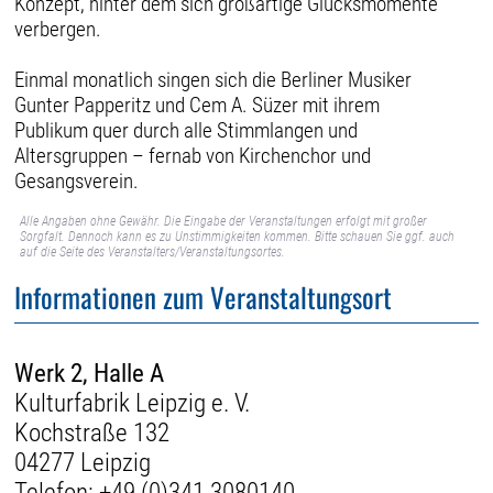
Konzept, hinter dem sich großartige Glücksmomente
verbergen.
Einmal monatlich singen sich die Berliner Musiker
Gunter Papperitz und Cem A. Süzer mit ihrem
Publikum quer durch alle Stimmlangen und
Altersgruppen – fernab von Kirchenchor und
Gesangsverein.
Alle Angaben ohne Gewähr. Die Eingabe der Veranstaltungen erfolgt mit großer
Sorgfalt. Dennoch kann es zu Unstimmigkeiten kommen. Bitte schauen Sie ggf. auch
auf die Seite des Veranstalters/Veranstaltungsortes.
Informationen zum Veranstaltungsort
Werk 2, Halle A
Kulturfabrik Leipzig e. V.
Kochstraße 132
04277 Leipzig
Telefon:
+49 (0)341 3080140