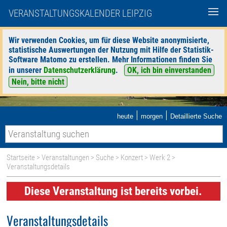
VERANSTALTUNGSKALENDER LEIPZIG
Wir verwenden Cookies, um für diese Website anonymisierte,
statistische Auswertungen der Nutzung mit Hilfe der Statistik-
Software Matomo zu erstellen. Mehr Informationen finden Sie
in unserer
Datenschutzerklärung
.
OK, ich bin einverstanden
Nein, bitte nicht
|
|
heute
morgen
Detaillierte Suche
Startseite
>
Veranstaltungen
>
Suche
>
Konzert
>
Werk 2
>
Veranstaltungsdetails
Diese Veranstaltung ist bereits vorbei.
Veranstaltungsdetails