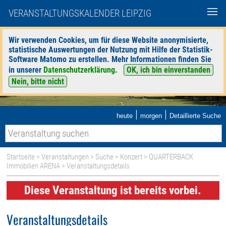
VERANSTALTUNGSKALENDER LEIPZIG
Wir verwenden Cookies, um für diese Website anonymisierte,
statistische Auswertungen der Nutzung mit Hilfe der Statistik-
Software Matomo zu erstellen. Mehr Informationen finden Sie
in unserer
Datenschutzerklärung
.
OK, ich bin einverstanden
Nein, bitte nicht
|
|
heute
morgen
Detaillierte Suche
Startseite
>
Veranstaltungen
>
Suche
>
Konzert
>
QUARTERBACK
Immobilien ARENA
> Veranstaltungsdetails
Diese Veranstaltung ist bereits vorbei.
Veranstaltungsdetails