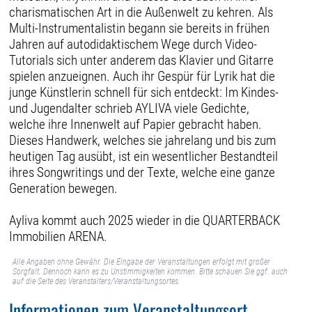
charismatischen Art in die Außenwelt zu kehren. Als
Multi-Instrumentalistin begann sie bereits in frühen
Jahren auf autodidaktischem Wege durch Video-
Tutorials sich unter anderem das Klavier und Gitarre
spielen anzueignen. Auch ihr Gespür für Lyrik hat die
junge Künstlerin schnell für sich entdeckt: Im Kindes-
und Jugendalter schrieb AYLIVA viele Gedichte,
welche ihre Innenwelt auf Papier gebracht haben.
Dieses Handwerk, welches sie jahrelang und bis zum
heutigen Tag ausübt, ist ein wesentlicher Bestandteil
ihres Songwritings und der Texte, welche eine ganze
Generation bewegen.
Ayliva kommt auch 2025 wieder in die QUARTERBACK
Immobilien ARENA.
Alle Angaben ohne Gewähr. Die Eingabe der Veranstaltungen erfolgt mit großer
Sorgfalt. Dennoch kann es zu Unstimmigkeiten kommen. Bitte schauen Sie ggf. auch
auf die Seite des Veranstalters/Veranstaltungsortes.
Informationen zum Veranstaltungsort